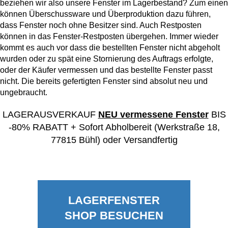
Vorbaurollläden
beziehen wir also unsere Fenster im Lagerbestand? Zum einen
Anleitungen
können Überschussware und Überproduktion dazu führen,
Durchreichefenster
dass Fenster noch ohne Besitzer sind. Auch Restposten
Hebeschiebetüren Holz
Nebeneinganstüren
können in das Fenster-Restposten übergehen. Immer wieder
Englische Schiebefenster
THEMEN
Fensterscheiben
kommt es auch vor dass die bestellten Fenster nicht abgeholt
Rollläden konfigurieren
Hebeschiebetüren Holz-Alu
Pivottüren
wurden oder zu spät eine Stornierung des Auftrags erfolgte,
Erklärvideos
Klappfenster
oder der Käufer vermessen und das bestellte Fenster passt
Raffstoren konfigurieren
nicht. Die bereits gefertigten Fenster sind absolut neu und
FALTSCHIEBETÜREN NACH MATERIAL
ungebraucht.
Energiesparfenster
Loftfenster
Fensterkopplungen
Faltschiebetüren Aluminium
WEITERE OPTIONEN
LAGERAUSVERKAUF
NEU vermessene Fenster
BIS
Sicherheitsfenster
Nach aussen öffnende
-80% RABATT + Sofort Abholbereit (Werkstraße 18,
Faltschiebetüren Holz
Rollläden Übersicht
77815 Bühl) oder Versandfertig
Schallschutzfenster
Montagematerial
Niederländische Fenster
Raffstoren Übersicht
PSK konfigurieren
Dreiecksfenster
Renovationsfenster
Rollladenzubehör
Fensterläden
Hebeschiebetür konfigurieren
Innenfenster
LAGERFENSTER
Schiebefenster
WEITERE ZUBEHÖRTEILE
Textilscreens
SHOP BESUCHEN
Faltschiebetüre konfigurieren
Rahmenlose Eckverglasung
Skandinavische Fenster