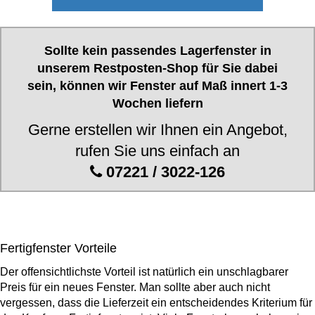
Fensterverglasung
Insektenschutz Plissee
Sprossenfenster
Stahlfenster
Tür- und Fensterbeschläge
Sollte kein passendes Lagerfenster in
unserem Restposten-Shop für Sie dabei
Brandschutzfenster
Verglasung
Fensterdichtungen
sein, können wir Fenster auf Maß innert 1-3
Wochen liefern
Fensterfarben
Folienfächer / Farbmuster
Gerne erstellen wir Ihnen ein Angebot,
Fensterbeschläge
rufen Sie uns einfach an
Griffe
07221 / 3022-126
Smart-Home Lösungen
Insektenschutz
Fertigfenster Vorteile
Der offensichtlichste Vorteil ist natürlich ein unschlagbarer
Preis für ein neues Fenster. Man sollte aber auch nicht
vergessen, dass die Lieferzeit ein entscheidendes Kriterium für