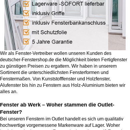
Alu Balkontüren
Abdeckleisten
Aufsatzrollläden
Hebeschiebetüren
Produktkataloge
Sektionaltor Konfigurieren
Holzfenster
PVC-Haustüren
Holzbalkontüren
Winkelprofile
MARKEN & VARIANTEN
Unterputzraffstoren
Faltschiebetüren
Schnittzeichnungen Suche
Holz-Alu Fenster
Drutex Sektionaltore
Haustür konfigurieren
Wir als Fenster-Vertreiber wollen unseren Kunden des
Balkontür konfigurieren
deutscher-Fenstershop.de die Möglichkeit bieten Fertigfenster
zu günstigen Preisen zu ergattern. Wir haben in unserem
Blendrahmenverbreiterungen
Krispol Sektionaltore
Unterputzrollläden
WEITERE TÜREN
Sortiment die unterschiedlichsten Fensterformen und
PAS-Türen
Fenster konfigurieren
WEITERE BALKONTÜREN
Fenstermaßen. Von Kunststofffenster und Holzfenster,
Fenster Wiki
Sektionaltore mit Schlupftüre
Brand- / Rauchschutztüren
Alufenster bis hin zu Fenstern aus Holz-Aluminium bieten wir
Abschließbare Balkontüren
alles an.
WEITERE FENSTER
Fensterbänke
Sektionaltor Farben und Dekore
Haustüren mit Seitenteil
Vorbauraffstoren
HEBESCHIEBETÜREN NACH MATERIAL
Fenster ab Werk – Woher stammen die Outlet-
Nach aussen öffnende Balkontüren
Brandschutzfenster
Fachbegriffe Lexikon
Fenster?
Rolltore
Hebeschiebetüren Aluminium
Kellertüren
Bei unseren Fenstern im Outlet handelt es sich um qualitativ
Bogenfenster
hochwertige vorgemessene Markenware auf Lager. Woher
Fensterbankanschlussprofile
Hebeschiebetüren Kunststoff
Modell-Haustüren