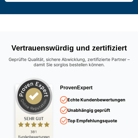
Vertrauenswürdig und zertifiziert
Geprüfte Qualität, sichere Abwicklung, zertifizierte Partner –
damit Sie sorglos bestellen können.
ProvenExpert
Kundenbewertungen und Erfahrungen zu
Echte Kundenbewertungen
ItsLine Deutscher Fenstershop GmbH
Unabhängig geprüft
SEHR GUT
%
100
SEHR GUT
Top Empfehlungsquote
Empfehlungen auf
ProvenExpert.com
5,00
/
4,85
381
Kundenbewertungen