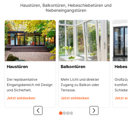
Haustüren, Balkontüren, Hebeschiebetüren und
Nebeneingangstüren
Haustüren
Balkontüren
Hebesch
Der repräsentative
Mehr Licht und direkter
Großzügig
Eingangsbereich mit Design
Zugang zu Balkon oder
komfortab
und Sicherheit.
Terrasse.
Schiebete
Jetzt entdecken
Jetzt entdecken
Jetzt ent