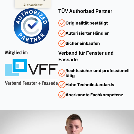
Authentizität
6
375
TÜV Authorized Partner
Bewertungen auf
2
Bewertungen von
ProvenExpert.com
anderen Quellen
Originalität bestätigt
Blick aufs ProvenExpert-Profil werfen
Autorisierter Händler
28.07.2026
Sicher einkaufen
Verband für Fenster und
Fassade
Rechtssicher und professionell
tätig
Hohe Technikstandards
Anerkannte Fachkompetenz