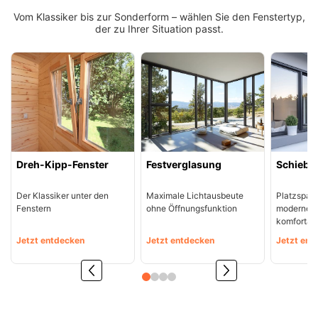
Vorbaurollläden
Anleitungen
Vom Klassiker bis zur Sonderform – wählen Sie den Fenstertyp,
Durchreichefenster
der zu Ihrer Situation passt.
Hebeschiebetüren Holz
Nebeneinganstüren
Englische Schiebefenster
THEMEN
Fensterscheiben
Rollläden konfigurieren
Hebeschiebetüren Holz-Alu
Pivottüren
Erklärvideos
Klappfenster
Raffstoren konfigurieren
FALTSCHIEBETÜREN NACH MATERIAL
Energiesparfenster
Loftfenster
Fensterkopplungen
Faltschiebetüren Aluminium
WEITERE OPTIONEN
Dreh-Kipp-Fenster
Festverglasung
Schiebe
Sicherheitsfenster
Nach aussen öffnende
Faltschiebetüren Holz
Rollläden Übersicht
Der Klassiker unter den
Maximale Lichtausbeute
Platzspar
Schallschutzfenster
Montagematerial
Niederländische Fenster
Fenstern
ohne Öffnungsfunktion
moderner 
komfortab
Raffstoren Übersicht
PSK konfigurieren
Dreiecksfenster
Jetzt entdecken
Jetzt entdecken
Jetzt ent
Renovationsfenster
Rollladenzubehör
Fensterläden
Hebeschiebetür konfigurieren
Innenfenster
Schiebefenster
WEITERE ZUBEHÖRTEILE
Textilscreens
Faltschiebetüre konfigurieren
Rahmenlose Eckverglasung
Skandinavische Fenster