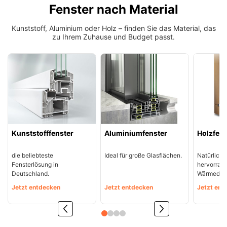
Fensterverglasung
Fenster nach Material
Insektenschutz Plissee
Sprossenfenster
Stahlfenster
Kunststoff, Aluminium oder Holz – finden Sie das Material, das
Tür- und Fensterbeschläge
zu Ihrem Zuhause und Budget passt.
Brandschutzfenster
Verglasung
Fensterdichtungen
Fensterfarben
Folienfächer / Farbmuster
Fensterbeschläge
Griffe
Smart-Home Lösungen
Kunststofffenster
Aluminiumfenster
Holzfens
Insektenschutz
die beliebteste
Ideal für große Glasflächen.
Natürliche
Fensterlösung in
hervorrag
Deutschland.
Wärmedä
Jetzt entdecken
Jetzt entdecken
Jetzt ent