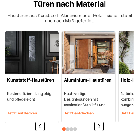
Türen nach Material
Haustüren aus Kunststoff, Aluminium oder Holz – sicher, stabil
und nach Maß gefertigt.
Kunststoff-Haustüren
Aluminium-Haustüren
Holz-Ha
Kosteneffizient, langlebig
Hochwertige
Natürliche
und pflegeleicht
Designlösungen mit
kombiniert
maximaler Stabilität und
ausgezeic
Sicherheit.
Wärmedä
Jetzt entdecken
Jetzt entdecken
Jetzt ent