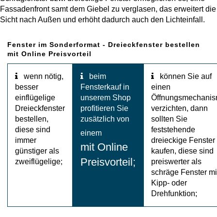
Vorbaurollläden
Fassadenfront samt dem Giebel zu verglasen, das erweitert die
Anleitungen
Durchreichefenster
Sicht nach Außen und erhöht dadurch auch den Lichteinfall.
Hebeschiebetüren Holz
Nebeneinganstüren
Englische Schiebefenster
THEMEN
Fenster im Sonderformat - Dreieckfenster bestellen
Fensterscheiben
Rollläden konfigurieren
Hebeschiebetüren Holz-Alu
Pivottüren
mit Online Preisvorteil
Erklärvideos
Klappfenster
Raffstoren konfigurieren
wenn nötig,
beim
können Sie auf
FALTSCHIEBETÜREN NACH MATERIAL
besser
Fensterkauf in
einen
Energiesparfenster
Loftfenster
Fensterkopplungen
einflügelige
unserem Shop
Öffnungsmechani
Faltschiebetüren Aluminium
WEITERE OPTIONEN
Dreieckfenster
profitieren Sie
verzichten, dann
Sicherheitsfenster
Nach aussen öffnende
bestellen,
zusätzlich von
sollten Sie
Faltschiebetüren Holz
Rollläden Übersicht
diese sind
feststehende
einem
Schallschutzfenster
Montagematerial
immer
dreieckige Fenster
Niederländische Fenster
mit Online
günstiger als
kaufen, diese sind
Raffstoren Übersicht
PSK konfigurieren
Preisvorteil;
zweiflügelige;
preiswerter als
Dreiecksfenster
Renovationsfenster
Rollladenzubehör
schräge Fenster mi
Fensterläden
Kipp- oder
Hebeschiebetür konfigurieren
Innenfenster
Schiebefenster
Drehfunktion;
WEITERE ZUBEHÖRTEILE
Textilscreens
Faltschiebetüre konfigurieren
Rahmenlose Eckverglasung
Skandinavische Fenster