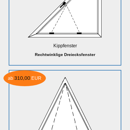
Kippfenster
Rechtwinklige Dreiecksfenster
310,00
ab
EUR