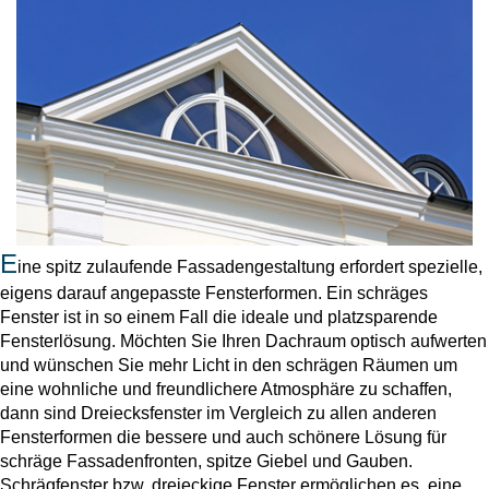
Alu Balkontüren
Abdeckleisten
Aufsatzrollläden
Hebeschiebetüren
Produktkataloge
Sektionaltor Konfigurieren
Holzfenster
PVC-Haustüren
Holzbalkontüren
Winkelprofile
MARKEN & VARIANTEN
Unterputzraffstoren
Faltschiebetüren
Schnittzeichnungen Suche
Holz-Alu Fenster
Drutex Sektionaltore
Haustür konfigurieren
Balkontür konfigurieren
Blendrahmenverbreiterungen
Krispol Sektionaltore
E
ine spitz zulaufende Fassadengestaltung erfordert spezielle,
Unterputzrollläden
WEITERE TÜREN
PAS-Türen
Fenster konfigurieren
eigens darauf angepasste Fensterformen. Ein schräges
WEITERE BALKONTÜREN
Fenster Wiki
Sektionaltore mit Schlupftüre
Brand- / Rauchschutztüren
Fenster ist in so einem Fall die ideale und platzsparende
Fensterlösung. Möchten Sie Ihren Dachraum optisch aufwerten
Abschließbare Balkontüren
WEITERE FENSTER
Fensterbänke
Sektionaltor Farben und Dekore
und wünschen Sie mehr Licht in den schrägen Räumen um
Haustüren mit Seitenteil
Vorbauraffstoren
HEBESCHIEBETÜREN NACH MATERIAL
eine wohnliche und freundlichere Atmosphäre zu schaffen,
Nach aussen öffnende Balkontüren
Brandschutzfenster
Fachbegriffe Lexikon
dann sind Dreiecksfenster im Vergleich zu allen anderen
Rolltore
Hebeschiebetüren Aluminium
Kellertüren
Fensterformen die bessere und auch schönere Lösung für
schräge Fassadenfronten, spitze Giebel und Gauben.
Bogenfenster
Fensterbankanschlussprofile
Schrägfenster bzw. dreieckige Fenster ermöglichen es, eine
Hebeschiebetüren Kunststoff
Modell-Haustüren