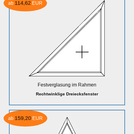
114,62
ab
EUR
Festverglasung im Rahmen
Rechtwinklige Dreiecksfenster
159,20
ab
EUR