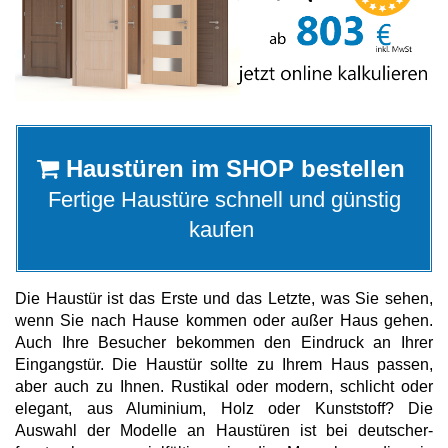
Alu Balkontüren
Abdeckleisten
Aufsatzrollläden
Hebeschiebetüren
Produktkataloge
Sektionaltor Konfigurieren
Holzfenster
PVC-Haustüren
Holzbalkontüren
Winkelprofile
MARKEN & VARIANTEN
Unterputzraffstoren
Faltschiebetüren
Haustüren im SHOP bestellen
Schnittzeichnungen Suche
Holz-Alu Fenster
Drutex Sektionaltore
Haustür konfigurieren
Fertige Haustüre schnell und günstig
Balkontür konfigurieren
kaufen
Blendrahmenverbreiterungen
Krispol Sektionaltore
Unterputzrollläden
WEITERE TÜREN
PAS-Türen
Fenster konfigurieren
WEITERE BALKONTÜREN
Fenster Wiki
Sektionaltore mit Schlupftüre
Brand- / Rauchschutztüren
Die Haustür ist das Erste und das Letzte, was Sie sehen,
Abschließbare Balkontüren
wenn Sie nach Hause kommen oder außer Haus gehen.
WEITERE FENSTER
Fensterbänke
Sektionaltor Farben und Dekore
Haustüren mit Seitenteil
Auch Ihre Besucher bekommen den Eindruck an Ihrer
Vorbauraffstoren
HEBESCHIEBETÜREN NACH MATERIAL
Nach aussen öffnende Balkontüren
Eingangstür. Die Haustür sollte zu Ihrem Haus passen,
Brandschutzfenster
Fachbegriffe Lexikon
Rolltore
aber auch zu Ihnen. Rustikal oder modern, schlicht oder
Hebeschiebetüren Aluminium
Kellertüren
elegant, aus Aluminium, Holz oder Kunststoff? Die
Bogenfenster
Auswahl der Modelle an Haustüren ist bei deutscher-
Fensterbankanschlussprofile
Hebeschiebetüren Kunststoff
Modell-Haustüren