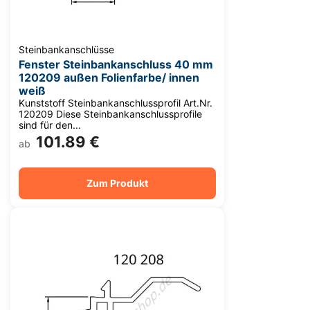
Fensterverglasung
Insektenschutz Plissee
Sprossenfenster
Stahlfenster
Tür- und Fensterbeschläge
Steinbankanschlüsse
Fenster Steinbankanschluss 40 mm
Brandschutzfenster
Verglasung
Fensterdichtungen
120209 außen Folienfarbe/ innen
weiß
Kunststoff Steinbankanschlussprofil Art.Nr.
Fensterfarben
Folienfächer / Farbmuster
120209 Diese Steinbankanschlussprofile
sind für den...
101.89 €
Fensterbeschläge
ab
Griffe
Smart-Home Lösungen
Zum Produkt
Insektenschutz