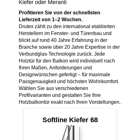
Fensterverglasung
Kiefer oder Meranti
Insektenschutz Plissee
Profitieren Sie von der schnellsten
Sprossenfenster
Stahlfenster
Tür- und Fensterbeschläge
Lieferzeit von 1–2 Wochen.
Drutex zählt zu den international etablierten
Brandschutzfenster
Verglasung
Herstellern im Fenster- und Türenbau und
Fensterdichtungen
blickt auf rund 40 Jahre Erfahrung in der
Fensterfarben
Branche sowie über 20 Jahre Expertise in der
Folienfächer / Farbmuster
Verbundglas-Technologie zurück. Jede
Holztür für den Balkon wird individuell nach
Fensterbeschläge
Griffe
Ihren Maßen, Anforderungen und
Designwünschen gefertigt – für maximale
Smart-Home Lösungen
Passgenauigkeit und höchsten Wohnkomfort.
Insektenschutz
Wählen Sie aus verschiedenen
Profilvarianten und gestalten Sie Ihre
Holzbalkontür exakt nach Ihren Vorstellungen.
Softline Kiefer 68