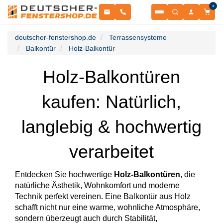
0
Fenster
deutscher-fenstershop.de
Terrassensysteme
Balkontür
Holz-Balkontür
Balkontüren
NACH MATERIAL
Holz-Balkontüren
Terrassentüren
NACH MATERIAL
kaufen: Natürlich,
Haustüren
Kunststofffenster
NACH TÜRENTYP
langlebig & hochwertig
Sonnenschutz
Kunststoffbalkontüren
NACH MATERIAL
Garagentore
verarbeitet
Schiebetüren
Kunststoff-Alu Fenster
ROLLLÄDEN & RAFFSTOREN
Zubehör
Aluminium-Haustüren
Entdecken Sie hochwertige
Holz-Balkontüren
, die
Kunststoff-Alu Balkontüren
SEKTIONALTORE
natürliche Ästhetik, Wohnkomfort und moderne
Informationsportal
Aufsatzraffstoren
Technik perfekt vereinen. Eine Balkontür aus Holz
PSK-Türen
ZUBEHÖR & ERSATZTEILE
Alu Fenster
schafft nicht nur eine warme, wohnliche Atmosphäre,
Sektionaltore
Holz-Haustüren
sondern überzeugt auch durch Stabilität,
RESSOURCEN