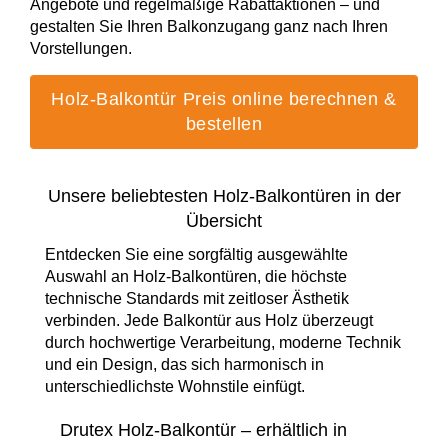
Angebote und regelmäßige Rabattaktionen – und
Vorbaurollläden
Anleitungen
gestalten Sie Ihren Balkonzugang ganz nach Ihren
Durchreichefenster
Vorstellungen.
Hebeschiebetüren Holz
Nebeneinganstüren
Englische Schiebefenster
THEMEN
Fensterscheiben
Rollläden konfigurieren
Holz-Balkontür Preis online berechnen &
Hebeschiebetüren Holz-Alu
Pivottüren
bestellen
Erklärvideos
Klappfenster
Raffstoren konfigurieren
FALTSCHIEBETÜREN NACH MATERIAL
Energiesparfenster
Loftfenster
Unsere beliebtesten Holz-Balkontüren in der
Fensterkopplungen
Faltschiebetüren Aluminium
WEITERE OPTIONEN
Übersicht
Sicherheitsfenster
Nach aussen öffnende
Entdecken Sie eine sorgfältig ausgewählte
Faltschiebetüren Holz
Rollläden Übersicht
Auswahl an Holz-Balkontüren, die höchste
Schallschutzfenster
Montagematerial
Niederländische Fenster
technische Standards mit zeitloser Ästhetik
Raffstoren Übersicht
verbinden. Jede Balkontür aus Holz überzeugt
PSK konfigurieren
Dreiecksfenster
Renovationsfenster
durch hochwertige Verarbeitung, moderne Technik
Rollladenzubehör
und ein Design, das sich harmonisch in
Fensterläden
Hebeschiebetür konfigurieren
unterschiedlichste Wohnstile einfügt.
Innenfenster
Schiebefenster
WEITERE ZUBEHÖRTEILE
Textilscreens
Drutex Holz-Balkontür – erhältlich in
Faltschiebetüre konfigurieren
Rahmenlose Eckverglasung
Skandinavische Fenster