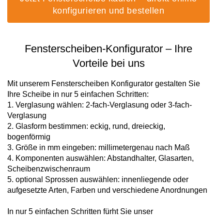
Fensterverglasung
konfigurieren und bestellen
Insektenschutz Plissee
Sprossenfenster
Stahlfenster
Tür- und Fensterbeschläge
Fensterscheiben-Konfigurator – Ihre
Brandschutzfenster
Verglasung
Fensterdichtungen
Vorteile bei uns
Fensterfarben
Folienfächer / Farbmuster
Mit unserem Fensterscheiben Konfigurator gestalten Sie
Ihre Scheibe in nur 5 einfachen Schritten:
Fensterbeschläge
Griffe
1. Verglasung wählen: 2-fach-Verglasung oder 3-fach-
Verglasung
Smart-Home Lösungen
2. Glasform bestimmen: eckig, rund, dreieckig,
Insektenschutz
bogenförmig
3. Größe in mm eingeben: millimetergenau nach Maß
4. Komponenten auswählen: Abstandhalter, Glasarten,
Scheibenzwischenraum
5. optional Sprossen auswählen: innenliegende oder
aufgesetzte Arten, Farben und verschiedene Anordnungen
In nur 5 einfachen Schritten fürht Sie unser