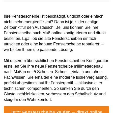
Vorbaurollläden
Anleitungen
Durchreichefenster
Hebeschiebetüren Holz
Nebeneinganstüren
Ihre Fensterscheibe ist beschädigt, undicht oder einfach
Englische Schiebefenster
THEMEN
nicht mehr energieeffizient? Dann ist jetzt der richtige
Fensterscheiben
Rollläden konfigurieren
Hebeschiebetüren Holz-Alu
Pivottüren
Zeitpunkt für den Austausch. Bei uns können Sie Ihre
Erklärvideos
Fensterscheibe nach Maß online konfigurieren und direkt
Klappfenster
Raffstoren konfigurieren
bestellen. Egal, ob sie alte Fensterscheiben einfach
FALTSCHIEBETÜREN NACH MATERIAL
tauschen oder eine kaputte Fensterscheibe reparieren –
Energiesparfenster
Loftfenster
wir bieten Ihnen die passende Lösung.
Fensterkopplungen
Faltschiebetüren Aluminium
WEITERE OPTIONEN
Sicherheitsfenster
Nach aussen öffnende
Mit unserem übersichtlichen Fensterscheiben-Konfigurator
Faltschiebetüren Holz
Rollläden Übersicht
erstellen Sie Ihre neue Fensterscheibe millimetergenau
nach Maß in nur 5 Schritten. Schnell, einfach und ohne
Schallschutzfenster
Montagematerial
Niederländische Fenster
Fachwissen. Sie erhalten eine moderne Isolierverglasung,
Raffstoren Übersicht
PSK konfigurieren
perfekt abgestimmt auf Ihr Fensterprofil – inklusive aller
Dreiecksfenster
Renovationsfenster
Rollladenzubehör
technischen Komponenten. So senken Sie durch den
Fensterläden
GlastauschHeizkosten, verbessern den Schallschutz und
Hebeschiebetür konfigurieren
Innenfenster
Schiebefenster
steigern den Wohnkomfort.
WEITERE ZUBEHÖRTEILE
Textilscreens
Faltschiebetüre konfigurieren
Rahmenlose Eckverglasung
Jetzt Fensterscheibe kaufen – direkt online
Skandinavische Fenster