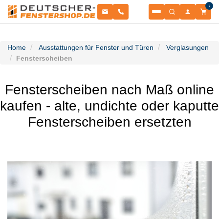
0
Fenster
Home
Ausstattungen für Fenster und Türen
Verglasungen
Balkontüren
Fensterscheiben
NACH MATERIAL
Terrassentüren
Fensterscheiben nach Maß online
NACH MATERIAL
Haustüren
Kunststofffenster
kaufen - alte, undichte oder kaputte
NACH TÜRENTYP
Fensterscheiben ersetzten
Sonnenschutz
Kunststoffbalkontüren
NACH MATERIAL
Garagentore
Schiebetüren
Kunststoff-Alu Fenster
ROLLLÄDEN & RAFFSTOREN
Zubehör
Aluminium-Haustüren
Kunststoff-Alu Balkontüren
SEKTIONALTORE
Informationsportal
Aufsatzraffstoren
PSK-Türen
ZUBEHÖR & ERSATZTEILE
Alu Fenster
Sektionaltore
Holz-Haustüren
RESSOURCEN