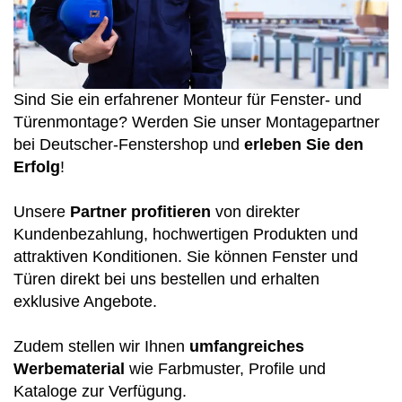
Alu Balkontüren
Abdeckleisten
Aufsatzrollläden
Hebeschiebetüren
Produktkataloge
Sektionaltor Konfigurieren
Holzfenster
PVC-Haustüren
Sind Sie ein erfahrener Monteur für Fenster- und
Holzbalkontüren
Winkelprofile
MARKEN & VARIANTEN
Türenmontage? Werden Sie unser Montagepartner
Unterputzraffstoren
Faltschiebetüren
bei Deutscher-Fenstershop und
erleben Sie den
Schnittzeichnungen Suche
Holz-Alu Fenster
Drutex Sektionaltore
Haustür konfigurieren
Erfolg
!
Balkontür konfigurieren
Blendrahmenverbreiterungen
Krispol Sektionaltore
Unsere
Partner profitieren
von direkter
Unterputzrollläden
WEITERE TÜREN
Kundenbezahlung, hochwertigen Produkten und
PAS-Türen
Fenster konfigurieren
WEITERE BALKONTÜREN
Fenster Wiki
Sektionaltore mit Schlupftüre
attraktiven Konditionen. Sie können Fenster und
Brand- / Rauchschutztüren
Türen direkt bei uns bestellen und erhalten
Abschließbare Balkontüren
WEITERE FENSTER
Fensterbänke
Sektionaltor Farben und Dekore
exklusive Angebote.
Haustüren mit Seitenteil
Vorbauraffstoren
HEBESCHIEBETÜREN NACH MATERIAL
Nach aussen öffnende Balkontüren
Brandschutzfenster
Fachbegriffe Lexikon
Zudem stellen wir Ihnen
umfangreiches
Rolltore
Hebeschiebetüren Aluminium
Kellertüren
Werbematerial
wie Farbmuster, Profile und
Bogenfenster
Kataloge zur Verfügung.
Fensterbankanschlussprofile
Hebeschiebetüren Kunststoff
Modell-Haustüren