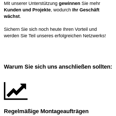
Vorbaurollläden
Mit unserer Unterstützung
gewinnen
Sie mehr
Anleitungen
Durchreichefenster
Kunden und Projekte
, wodurch
Ihr Geschäft
Hebeschiebetüren Holz
Nebeneinganstüren
wächst
.
Englische Schiebefenster
THEMEN
Fensterscheiben
Rollläden konfigurieren
Hebeschiebetüren Holz-Alu
Pivottüren
Sichern Sie sich noch heute Ihren Vorteil und
Erklärvideos
Klappfenster
werden Sie Teil unseres erfolgreichen Netzwerks!
Raffstoren konfigurieren
FALTSCHIEBETÜREN NACH MATERIAL
Energiesparfenster
Loftfenster
Fensterkopplungen
Faltschiebetüren Aluminium
WEITERE OPTIONEN
Sicherheitsfenster
Nach aussen öffnende
Warum Sie sich uns anschließen sollten:
Faltschiebetüren Holz
Rollläden Übersicht
Schallschutzfenster
Montagematerial
Niederländische Fenster
Raffstoren Übersicht
PSK konfigurieren
Dreiecksfenster
Renovationsfenster
Rollladenzubehör
Fensterläden
Hebeschiebetür konfigurieren
Innenfenster
Schiebefenster
WEITERE ZUBEHÖRTEILE
Textilscreens
Regelmäßige Montageaufträgen
Faltschiebetüre konfigurieren
Rahmenlose Eckverglasung
Skandinavische Fenster