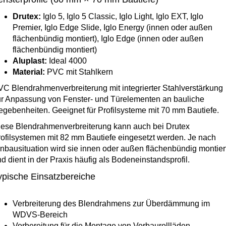
Fensterverglasung
Insektenschutz Plissee
Drutex:
Iglo 5, Iglo 5 Classic, Iglo Light, Iglo EXT, Iglo
Sprossenfenster
Stahlfenster
Premier, Iglo Edge Slide, Iglo Energy (innen oder außen
Tür- und Fensterbeschläge
flächenbündig montiert), Iglo Edge (innen oder außen
Brandschutzfenster
flächenbündig montiert)
Verglasung
Fensterdichtungen
Aluplast:
Ideal 4000
Material:
PVC mit Stahlkern
Fensterfarben
Folienfächer / Farbmuster
C Blendrahmenverbreiterung mit integrierter Stahlverstärkung
ur Anpassung von Fenster- und Türelementen an bauliche
Fensterbeschläge
Griffe
gebenheiten. Geeignet für Profilsysteme mit 70 mm Bautiefe.
iese Blendrahmenverbreiterung kann auch bei Drutex
Smart-Home Lösungen
Insektenschutz
ofilsystemen mit 82 mm Bautiefe eingesetzt werden. Je nach
nbausituation wird sie innen oder außen flächenbündig montier
d dient in der Praxis häufig als Bodeneinstandsprofil.
ypische Einsatzbereiche
Verbreiterung des Blendrahmens zur Überdämmung im
WDVS-Bereich
Vorbereitung für die Montage von Vorbaurollläden