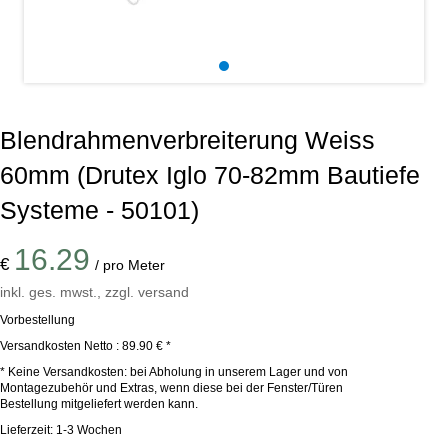
Alu Balkontüren
Abdeckleisten
Aufsatzrollläden
Hebeschiebetüren
Produktkataloge
Sektionaltor Konfigurieren
Holzfenster
1
PVC-Haustüren
Holzbalkontüren
Winkelprofile
MARKEN & VARIANTEN
Blendrahmenverbreiterung Weiss
Unterputzraffstoren
Faltschiebetüren
Schnittzeichnungen Suche
60mm (Drutex Iglo 70-82mm Bautiefe
Holz-Alu Fenster
Drutex Sektionaltore
Haustür konfigurieren
Balkontür konfigurieren
Systeme - 50101)
Blendrahmenverbreiterungen
Krispol Sektionaltore
Unterputzrollläden
WEITERE TÜREN
16.29
PAS-Türen
€
Fenster konfigurieren
/ pro Meter
WEITERE BALKONTÜREN
Fenster Wiki
Sektionaltore mit Schlupftüre
Brand- / Rauchschutztüren
inkl. ges. mwst., zzgl. versand
Abschließbare Balkontüren
Vorbestellung
WEITERE FENSTER
Fensterbänke
Sektionaltor Farben und Dekore
Haustüren mit Seitenteil
Versandkosten Netto : 89.90 €
*
Vorbauraffstoren
HEBESCHIEBETÜREN NACH MATERIAL
Nach aussen öffnende Balkontüren
* Keine Versandkosten: bei Abholung in unserem Lager und von
Brandschutzfenster
Fachbegriffe Lexikon
Rolltore
Montagezubehör und Extras, wenn diese bei der Fenster/Türen
Hebeschiebetüren Aluminium
Kellertüren
Bestellung mitgeliefert werden kann.
Bogenfenster
Lieferzeit: 1-3 Wochen
Fensterbankanschlussprofile
Hebeschiebetüren Kunststoff
Modell-Haustüren