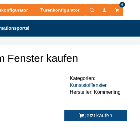
0
rkonfigurator
Türenkonfigurator
mationsportal
 Fenster kaufen
Kategorien:
Kunststofffenster
Hersteller:
Kömmerling
jetzt kaufen