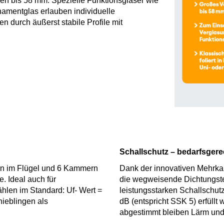
en bis 58 mm. Spezielle Funktionsgläser wie
rnamentglas erlauben individuelle
 durch äußerst stabile Profile mit
Schallschutz – bedarfsgere
n im Flügel und 6 Kammern
Dank der innovativen Mehrka
 Ideal auch für
die wegweisende Dichtungste
hlen im Standard: Uf- Wert =
leistungsstarken Schallschut
hieblingen als
dB (entspricht SSK 5) erfüllt 
abgestimmt bleiben Lärm un