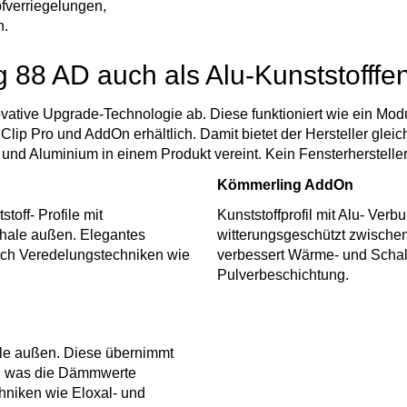
fverriegelungen,
n.
 88 AD auch als Alu-Kunststofffen
vative Upgrade-Technologie ab. Diese funktioniert wie ein Mo
Clip Pro und AddOn erhältlich. Damit bietet der Hersteller gle
nd Aluminium in einem Produkt vereint. Kein Fensterhersteller bie
Kömmerling AddOn
off- Profile mit
Kunststoffprofil mit Alu- Ve
chale außen. Elegantes
witterungsgeschützt zwischen
rch Veredelungstechniken wie
verbessert Wärme- und Schal
Pulverbeschichtung.
hale außen. Diese übernimmt
ig, was die Dämmwerte
hniken wie Eloxal- und