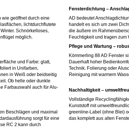
Fensterdichtung – Anschla
 wie geöffnet durch eine
AD bedeutet Anschlagdichtung
asflächen, lichtdurchflutete
handelt es sich um zwei Dich
Winter. Schnörkelloses,
die äußere im Rahmenübersch
nflügel möglich.
Feuchtigkeit und tragen zum 
Pflege und Wartung – robust
Kömmerling 88 AD Fenster sin
fläche und Farbe: glatt,
Dauerhaft hoher Bedienkomfor
oliert in Unifarben,
Technik. Folierung oder Alus
nnen in Weiß oder beidseitig
Reinigung mit warmem Was
eit. Ob helle oder dunkle
oße Farbauswahl auch für Alu-
Nachhaltigkeit – umweltfreu
Vollständige Recyclingfähigk
Kunststoff mit umweltfreundli
igen Beschlägen und maximal
greenline-Label (ohne Blei) 
dardausführung sorgt für eine
das komplett aus alten Fenst
asse RC 2 kann durch