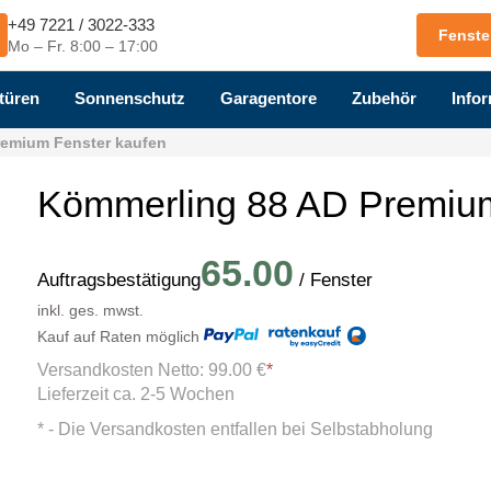
+49 7221 / 3022-333
Fenste
Mo – Fr. 8:00 – 17:00
türen
Sonnenschutz
Garagentore
Zubehör
Infor
remium Fenster kaufen
Kömmerling 88 AD Premium
65.00
Auftragsbestätigung
/ Fenster
inkl. ges. mwst.
Kauf auf Raten möglich
Versandkosten Netto: 99.00 €
*
Lieferzeit ca. 2-5 Wochen
*
- Die Versandkosten entfallen bei Selbstabholung