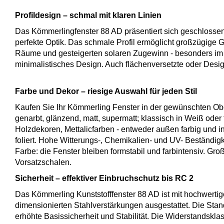
Profildesign – schmal mit klaren Linien
Das Kömmerlingfenster 88 AD präsentiert sich geschlossen
perfekte Optik. Das schmale Profil ermöglicht großzügige Gl
Räume und gesteigerten solaren Zugewinn - besonders im 
minimalistisches Design. Auch flächenversetzte oder Desig
Farbe und Dekor – riesige Auswahl für jeden Stil
Kaufen Sie Ihr Kömmerling Fenster in der gewünschten Ober
genarbt, glänzend, matt, supermatt; klassisch in Weiß oder f
Holzdekoren, Mettalicfarben - entweder außen farbig und i
foliert. Hohe Witterungs-, Chemikalien- und UV- Beständigk
Farbe: die Fenster bleiben formstabil und farbintensiv. Gr
Vorsatzschalen.
Sicherheit – effektiver Einbruchschutz bis RC 2
Das Kömmerling Kunststofffenster 88 AD ist mit hochwert
dimensionierten Stahlverstärkungen ausgestattet. Die Stan
erhöhte Basissicherheit und Stabilität. Die Widerstandskl