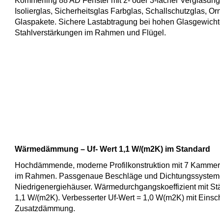
Kömmerling 88 AD Fenster mit 2- oder 3-facher Verglasung
Isolierglas, Sicherheitsglas Farbglas, Schallschutzglas, O
Glaspakete. Sichere Lastabtragung bei hohen Glasgewichten
Stahlverstärkungen im Rahmen und Flügel.
Wärmedämmung – Uf- Wert 1,1 W/(m2K) im Standard
Hochdämmende, moderne Profilkonstruktion mit 7 Kammer
im Rahmen. Passgenaue Beschläge und Dichtungssysteme.
Niedrigenergiehäuser. Wärmedurchgangskoeffizient mit Stä
1,1 W/(m2K). Verbesserter Uf-Wert = 1,0 W(m2K) mit Einsc
Zusatzdämmung.