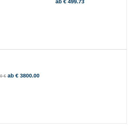
ab
€ 499.73
ab
€ 3800.00
0 €