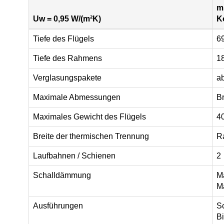
m
Uw = 0,95 W/(m²K)
K
Tiefe des Flügels
6
Tiefe des Rahmens
1
Verglasungspakete
ab
Maximale Abmessungen
Br
Maximales Gewicht des Flügels
40
Breite der thermischen Trennung
R
Laufbahnen / Schienen
2
Sсhalldämmung
M
M
Ausführungen
Sc
Bi