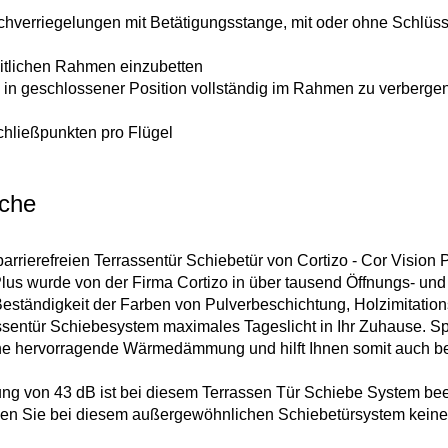
chverriegelungen mit Betätigungsstange, mit oder ohne Schlüss
eitlichen Rahmen einzubetten
el in geschlossener Position vollständig im Rahmen zu verberge
chließpunkten pro Flügel
äche
arrierefreien Terrassentür Schiebetür von Cortizo - Cor Vision P
lus wurde von der Firma Cortizo in über tausend Öffnungs- u
 Beständigkeit der Farben von Pulverbeschichtung, Holzimitatio
assentür Schiebesystem maximales Tageslicht in Ihr Zuhause. 
ine hervorragende Wärmedämmung und hilft Ihnen somit auch b
ng von 43 dB ist bei diesem Terrassen Tür Schiebe System bee
gen Sie bei diesem außergewöhnlichen Schiebetürsystem keinen 