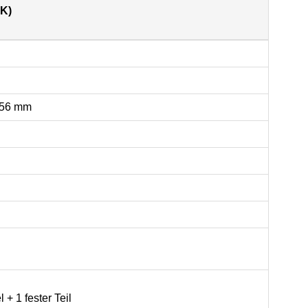
²K)
u 56 mm
 + 1 fester Teil