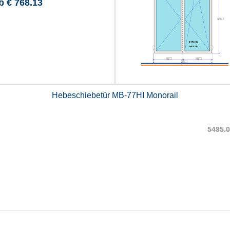
ab
€ 768.13
Hebeschiebetür MB-77HI Monorail
5495.0