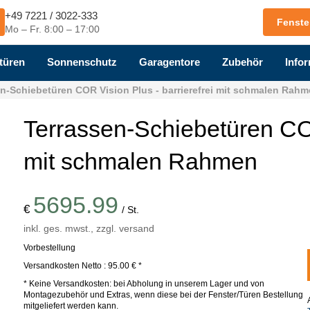
+49 7221 / 3022-333
Fenste
Mo – Fr. 8:00 – 17:00
türen
Sonnenschutz
Garagentore
Zubehör
Infor
n-Schiebetüren COR Vision Plus - barrierefrei mit schmalen Rah
Terrassen-Schiebetüren COR
mit schmalen Rahmen
5695.99
€
/ St.
inkl. ges. mwst., zzgl. versand
Vorbestellung
Versandkosten Netto : 95.00 €
*
* Keine Versandkosten: bei Abholung in unserem Lager und von
Montagezubehör und Extras, wenn diese bei der Fenster/Türen Bestellung
mitgeliefert werden kann.