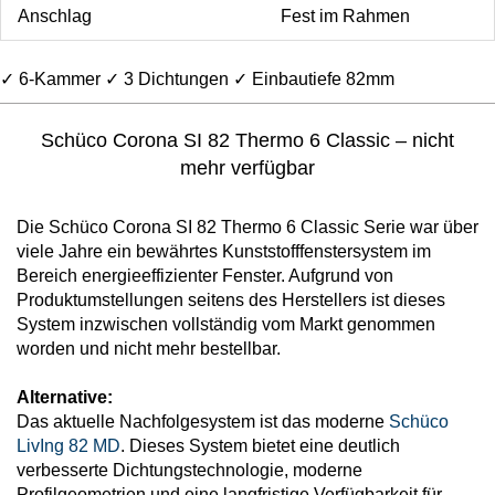
Fensterverglasung
Anschlag
Fest im Rahmen
Insektenschutz Plissee
Sprossenfenster
Stahlfenster
Tür- und Fensterbeschläge
✓ 6-Kammer ✓ 3 Dichtungen ✓ Einbautiefe 82mm
Brandschutzfenster
Verglasung
Fensterdichtungen
Schüco Corona SI 82 Thermo 6 Classic – nicht
Fensterfarben
mehr verfügbar
Folienfächer / Farbmuster
Fensterbeschläge
Die Schüco Corona SI 82 Thermo 6 Classic Serie war über
Griffe
viele Jahre ein bewährtes Kunststofffenstersystem im
Bereich energieeffizienter Fenster. Aufgrund von
Smart-Home Lösungen
Insektenschutz
Produktumstellungen seitens des Herstellers ist dieses
System inzwischen vollständig vom Markt genommen
worden und nicht mehr bestellbar.
Alternative:
Das aktuelle Nachfolgesystem ist das moderne
Schüco
LivIng 82 MD
. Dieses System bietet eine deutlich
verbesserte Dichtungstechnologie, moderne
Profilgeometrien und eine langfristige Verfügbarkeit für