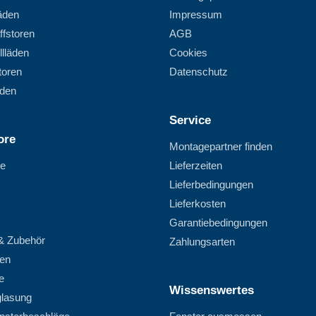
läden
Impressum
ffstoren
AGB
llläden
Cookies
toren
Datenschutz
äden
Service
ore
Montagepartner finden
re
Lieferzeiten
Lieferbedingungen
Lieferkosten
Garantiebedingungen
 & Zubehör
Zahlungsarten
ten
e
Wissenswertes
glasung