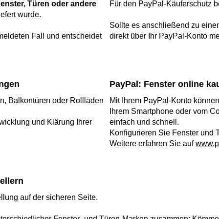
enster, Türen oder andere
Für den PayPal-Käuferschutz be
efert wurde.
Sollte es anschließend zu ein
meldeten Fall und entscheidet
direkt über Ihr PayPal-Konto me
ungen
PayPal: Fenster online ka
en, Balkontüren oder Rollläden
Mit Ihrem PayPal-Konto können
Ihrem Smartphone oder vom Com
wicklung und Klärung Ihrer
einfach und schnell.
Konfigurieren Sie Fenster und
Weitere erfahren Sie auf
www.p
ellern
llung auf der sicheren Seite.
unterschiedlicher Fenster- und Türen-Marken zusammen: Kömmerl