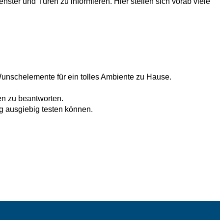
nster und Türen zu informieren. Hier stellen sich vorab viele
unschelemente für ein tolles Ambiente zu Hause.
en zu beantworten.
ng ausgiebig testen können.