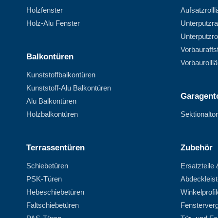
Holzfenster
Aufsatzroll
Holz-Alu Fenster
Unterputzra
Unterputzro
Vorbauraffs
Balkontüren
Vorbaurolll
Kunststoffbalkontüren
Kunststoff-Alu Balkontüren
Garagent
Alu Balkontüren
Holzbalkontüren
Sektionalto
Terrassentüren
Zubehör
Schiebetüren
Ersatzteile
PSK-Türen
Abdeckleis
Hebeschiebetüren
Winkelprofil
Faltschiebetüren
Fensterver