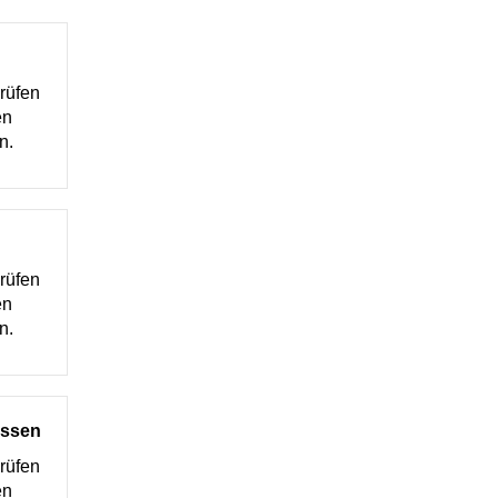
Prüfen
en
n.
Prüfen
en
n.
assen
Prüfen
en