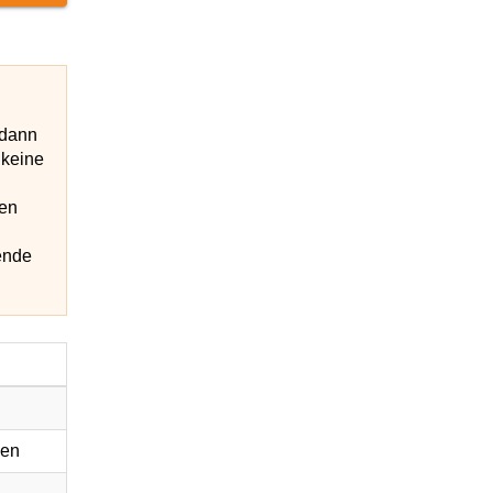
 dann
 keine
len
ende
gen