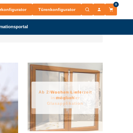
0
rkonfigurator
Türenkonfigurator
mationsportal
Ab 2 Wochen Lieferzeit
Haustüren mit
individueller
möglich
Glasapplikation