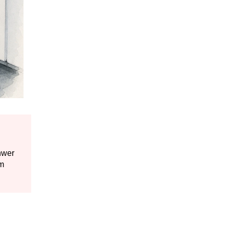
hwer
im