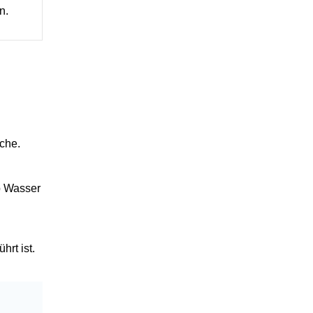
n.
che.
b Wasser
hrt ist.