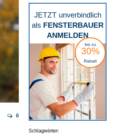
JETZT unverbindlich
als
FENSTERBAUER
ANMELDEN
bis zu
30%
Rabatt
0
Schlagwörter: