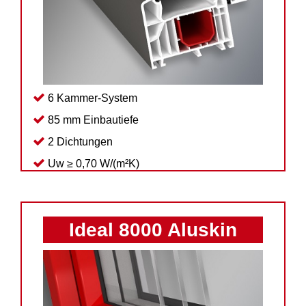
Fensterverglasung
Insektenschutz Plissee
Sprossenfenster
Stahlfenster
Tür- und Fensterbeschläge
Brandschutzfenster
Verglasung
Fensterdichtungen
6 Kammer-System
Fensterfarben
Folienfächer / Farbmuster
85 mm Einbautiefe
Fensterbeschläge
2 Dichtungen
Griffe
Uw ≥ 0,70 W/(m²K)
Smart-Home Lösungen
Insektenschutz
Ideal 8000 Aluskin