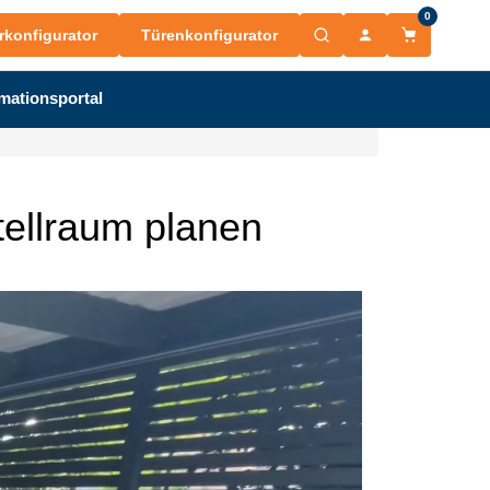
0
rkonfigurator
Türenkonfigurator
mationsportal
tellraum planen