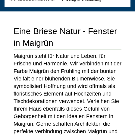
Fensterverglasung
Insektenschutz Plissee
Sprossenfenster
Stahlfenster
Tür- und Fensterbeschläge
Eine Briese Natur - Fenster
Brandschutzfenster
Verglasung
Fensterdichtungen
in Maigrün
Fensterfarben
Folienfächer / Farbmuster
Maigrün steht für Natur und Leben, für
Fensterbeschläge
Frische und Harmonie. Wir verbinden mit der
Griffe
Farbe Maigrün den Frühling mit der bunten
Smart-Home Lösungen
Vielfalt einer blühenden Blumenwiese. Sie
Insektenschutz
symbolisiert Hoffnung und wird oftmals als
floristisches Element auf Hochzeiten und
Tischdekorationen verwendet. Verleihen Sie
Ihrem Haus ebenfalls dieses Gefühl von
Geborgenheit mit den idealen Fenstern in
Maigrün. Gerne schaffen Architekten die
perfekte Verbindung zwischen Maigrün und