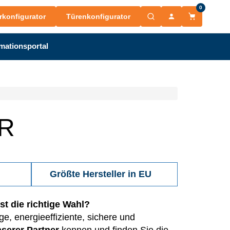
0
rkonfigurator
Türenkonfigurator
mationsportal
R
Größte Hersteller in EU
st die richtige Wahl?
, energieeffiziente, sichere und
nserer Partner
kennen und finden Sie die