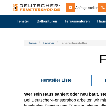
Anfrage stellen
Fenster
Balkontüren
Terrassentüren
Haus
Home
Fenster
Fensterhersteller
Hersteller Liste
Wer sein Haus saniert oder neu baut, ste
Bei Deutscher-Fenstershop arbeiten wir mi
langlebige Fenster und Türen zu bieten, d