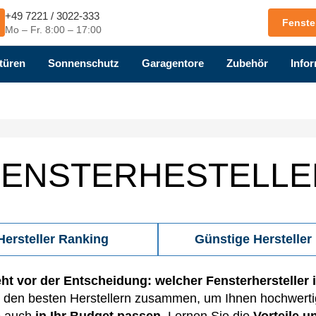
+49 7221 / 3022-333
Fenste
Mo – Fr. 8:00 – 17:00
türen
Sonnenschutz
Garagentore
Zubehör
Infor
FENSTERHESTELLE
Hersteller Ranking
Günstige Hersteller
ht vor der Entscheidung: welcher Fensterhersteller i
t den besten Herstellern zusammen, um Ihnen hochwertige
ie auch
in Ihr Budget passen
.
Lernen Sie die
Vorteile u