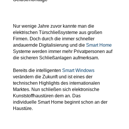
Vorbaurollläden
Anleitungen
Durchreichefenster
Hebeschiebetüren Holz
Nebeneinganstüren
Englische Schiebefenster
THEMEN
Nur wenige Jahre zuvor kannte man die
Fensterscheiben
Rollläden konfigurieren
Hebeschiebetüren Holz-Alu
Pivottüren
elektrischen Türschließsysteme aus großen
Erklärvideos
Klappfenster
Firmen. Doch durch die immer schneller
Raffstoren konfigurieren
andauernde Digitalisierung und die
Smart Home
FALTSCHIEBETÜREN NACH MATERIAL
Systeme werden immer mehr Privatpersonen auf
Energiesparfenster
Loftfenster
Fensterkopplungen
die sicheren Schließanlagen aufmerksam.
Faltschiebetüren Aluminium
WEITERE OPTIONEN
Sicherheitsfenster
Nach aussen öffnende
Bereits die intelligenten
Smart Windows
Faltschiebetüren Holz
Rollläden Übersicht
verändern die Zukunft und ist eines der
Schallschutzfenster
Montagematerial
technischen Highlights des internationalen
Niederländische Fenster
Marktes. Nun schließen sich elektronische
Raffstoren Übersicht
PSK konfigurieren
Kunststoffhaustüren dem an. Das
Dreiecksfenster
Renovationsfenster
Rollladenzubehör
individuelle Smart Home beginnt schon an der
Fensterläden
Haustüre.
Hebeschiebetür konfigurieren
Innenfenster
Schiebefenster
WEITERE ZUBEHÖRTEILE
Textilscreens
Faltschiebetüre konfigurieren
Rahmenlose Eckverglasung
Skandinavische Fenster