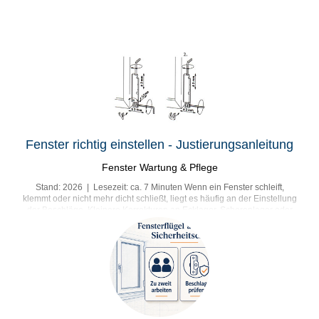
Fenster richtig einstellen - Justierungsanleitung
Fenster Wartung & Pflege
Stand: 2026 | Lesezeit: ca. 7 Minuten Wenn ein Fenster schleift,
klemmt oder nicht mehr dicht schließt, liegt es häufig an der Einstellung
der Beschläge. Kleinere Korrekturen an Ecklager, Scherenlager oder
Anpressdruck können helfen – aber nur, wenn der Flügel intakt ist und
sich sicher bewegen lässt. Kurz erklärt: Stellen Sie ein Fenster nur in
kleinen Schritten nach. Prüfen Sie nach jeder Änderung, ob der Flügel
sauber öffnet, kippt und schließt. Wenn der Flügel schwer ist, Glas
beschädigt ist oder ein...