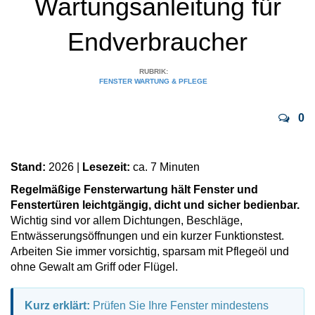
Wartungsanleitung für
Vorbaurollläden
Anleitungen
Durchreichefenster
Endverbraucher
Hebeschiebetüren Holz
Nebeneinganstüren
Englische Schiebefenster
THEMEN
Fensterscheiben
Rollläden konfigurieren
Hebeschiebetüren Holz-Alu
Pivottüren
RUBRIK:
FENSTER WARTUNG & PFLEGE
Erklärvideos
Klappfenster
Raffstoren konfigurieren
FALTSCHIEBETÜREN NACH MATERIAL
0
Energiesparfenster
Loftfenster
Fensterkopplungen
Faltschiebetüren Aluminium
WEITERE OPTIONEN
Sicherheitsfenster
Nach aussen öffnende
Stand:
2026 |
Lesezeit:
ca. 7 Minuten
Faltschiebetüren Holz
Rollläden Übersicht
Regelmäßige Fensterwartung hält Fenster und
Schallschutzfenster
Montagematerial
Niederländische Fenster
Fenstertüren leichtgängig, dicht und sicher bedienbar.
Raffstoren Übersicht
Wichtig sind vor allem Dichtungen, Beschläge,
PSK konfigurieren
Entwässerungsöffnungen und ein kurzer Funktionstest.
Dreiecksfenster
Renovationsfenster
Rollladenzubehör
Arbeiten Sie immer vorsichtig, sparsam mit Pflegeöl und
Fensterläden
ohne Gewalt am Griff oder Flügel.
Hebeschiebetür konfigurieren
Innenfenster
Schiebefenster
WEITERE ZUBEHÖRTEILE
Textilscreens
Kurz erklärt:
Prüfen Sie Ihre Fenster mindestens
Faltschiebetüre konfigurieren
Rahmenlose Eckverglasung
Skandinavische Fenster