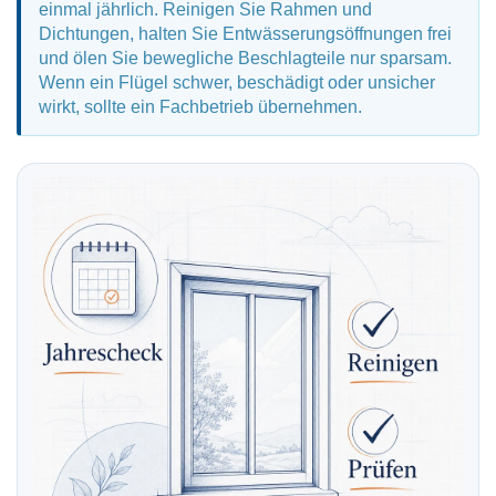
Fensterverglasung
einmal jährlich. Reinigen Sie Rahmen und
Insektenschutz Plissee
Dichtungen, halten Sie Entwässerungsöffnungen frei
Sprossenfenster
Stahlfenster
und ölen Sie bewegliche Beschlagteile nur sparsam.
Tür- und Fensterbeschläge
Wenn ein Flügel schwer, beschädigt oder unsicher
wirkt, sollte ein Fachbetrieb übernehmen.
Brandschutzfenster
Verglasung
Fensterdichtungen
Fensterfarben
Folienfächer / Farbmuster
Fensterbeschläge
Griffe
Smart-Home Lösungen
Insektenschutz