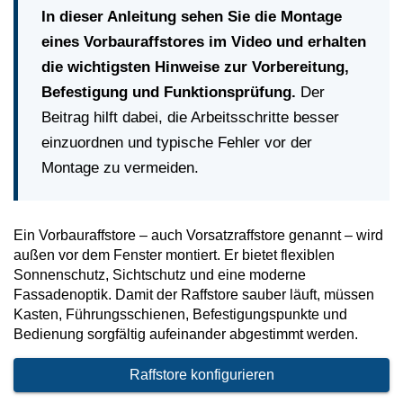
Vorbaurollläden
In dieser Anleitung sehen Sie die Montage
Anleitungen
Durchreichefenster
eines Vorbauraffstores im Video und erhalten
Hebeschiebetüren Holz
Nebeneinganstüren
die wichtigsten Hinweise zur Vorbereitung,
Englische Schiebefenster
THEMEN
Fensterscheiben
Rollläden konfigurieren
Hebeschiebetüren Holz-Alu
Pivottüren
Befestigung und Funktionsprüfung.
Der
Erklärvideos
Beitrag hilft dabei, die Arbeitsschritte besser
Klappfenster
Raffstoren konfigurieren
einzuordnen und typische Fehler vor der
FALTSCHIEBETÜREN NACH MATERIAL
Energiesparfenster
Loftfenster
Montage zu vermeiden.
Fensterkopplungen
Faltschiebetüren Aluminium
WEITERE OPTIONEN
Sicherheitsfenster
Nach aussen öffnende
Ein Vorbauraffstore – auch Vorsatzraffstore genannt – wird
Faltschiebetüren Holz
Rollläden Übersicht
außen vor dem Fenster montiert. Er bietet flexiblen
Schallschutzfenster
Montagematerial
Niederländische Fenster
Sonnenschutz, Sichtschutz und eine moderne
Raffstoren Übersicht
Fassadenoptik. Damit der Raffstore sauber läuft, müssen
PSK konfigurieren
Dreiecksfenster
Renovationsfenster
Rollladenzubehör
Kasten, Führungsschienen, Befestigungspunkte und
Fensterläden
Bedienung sorgfältig aufeinander abgestimmt werden.
Hebeschiebetür konfigurieren
Innenfenster
Schiebefenster
WEITERE ZUBEHÖRTEILE
Raffstore konfigurieren
Textilscreens
Faltschiebetüre konfigurieren
Rahmenlose Eckverglasung
Skandinavische Fenster