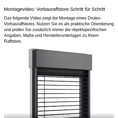
Fensterverglasung
Insektenschutz Plissee
Montagevideo: Vorbauraffstore Schritt für Schritt
Sprossenfenster
Stahlfenster
Tür- und Fensterbeschläge
Das folgende Video zeigt die Montage eines Drutex-
Vorbauraffstores. Nutzen Sie es als praktische Orientierung
Brandschutzfenster
Verglasung
Fensterdichtungen
und prüfen Sie zusätzlich immer die objektspezifischen
Angaben, Maße und Herstellerunterlagen zu Ihrem
Fensterfarben
Raffstore.
Folienfächer / Farbmuster
Fensterbeschläge
Griffe
Smart-Home Lösungen
Insektenschutz