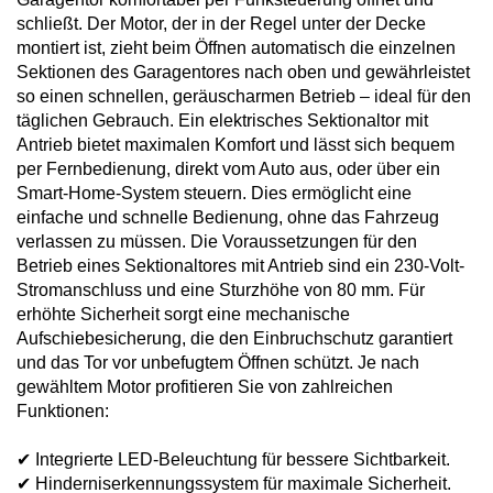
Fensterverglasung
schließt. Der Motor, der in der Regel unter der Decke
Insektenschutz Plissee
montiert ist, zieht beim Öffnen automatisch die einzelnen
Sprossenfenster
Stahlfenster
Tür- und Fensterbeschläge
Sektionen des Garagentores nach oben und gewährleistet
so einen schnellen, geräuscharmen Betrieb – ideal für den
Brandschutzfenster
Verglasung
täglichen Gebrauch. Ein elektrisches Sektionaltor mit
Fensterdichtungen
Antrieb bietet maximalen Komfort und lässt sich bequem
Fensterfarben
per Fernbedienung, direkt vom Auto aus, oder über ein
Folienfächer / Farbmuster
Smart-Home-System steuern. Dies ermöglicht eine
einfache und schnelle Bedienung, ohne das Fahrzeug
Fensterbeschläge
Griffe
verlassen zu müssen. Die Voraussetzungen für den
Betrieb eines Sektionaltores mit Antrieb sind ein 230-Volt-
Smart-Home Lösungen
Stromanschluss und eine Sturzhöhe von 80 mm. Für
Insektenschutz
erhöhte Sicherheit sorgt eine mechanische
Aufschiebesicherung, die den Einbruchschutz garantiert
und das Tor vor unbefugtem Öffnen schützt. Je nach
gewähltem Motor profitieren Sie von zahlreichen
Funktionen:
✔ Integrierte LED-Beleuchtung für bessere Sichtbarkeit.
✔ Hinderniserkennungssystem für maximale Sicherheit.