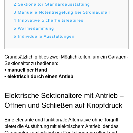
Vorbaurollläden
2
Sektionaltor Standardausstattung
Anleitungen
Durchreichefenster
3
Manuelle Notentriegelung bei Stromausfall
Hebeschiebetüren Holz
Nebeneinganstüren
4
Innovative Sicherheitsfeatures
Englische Schiebefenster
THEMEN
Fensterscheiben
5
Wärmedämmung
Rollläden konfigurieren
Hebeschiebetüren Holz-Alu
Pivottüren
6
Individuelle Ausstattungen
Erklärvideos
Klappfenster
Raffstoren konfigurieren
FALTSCHIEBETÜREN NACH MATERIAL
Energiesparfenster
Loftfenster
Grundsätzlich gibt es zwei Möglichkeiten, um ein Garagen-
Fensterkopplungen
Faltschiebetüren Aluminium
Sektionaltor zu bedienen:
WEITERE OPTIONEN
Sicherheitsfenster
• manuell per Hand
Nach aussen öffnende
• elektrisch durch einen Antieb
Faltschiebetüren Holz
Rollläden Übersicht
Schallschutzfenster
Montagematerial
Niederländische Fenster
Raffstoren Übersicht
Elektrische Sektionaltore mit Antrieb –
PSK konfigurieren
Dreiecksfenster
Renovationsfenster
Rollladenzubehör
Öffnen und Schließen auf Knopfdruck
Fensterläden
Hebeschiebetür konfigurieren
Innenfenster
Schiebefenster
Eine elegante und funktionale Alternative ohne Torgriff
WEITERE ZUBEHÖRTEILE
Textilscreens
bietet die Ausführung mit elektrischem Antrieb, der das
Faltschiebetüre konfigurieren
Rahmenlose Eckverglasung
Skandinavische Fenster
Garagentor komfortabel per Funksteuerung öffnet und