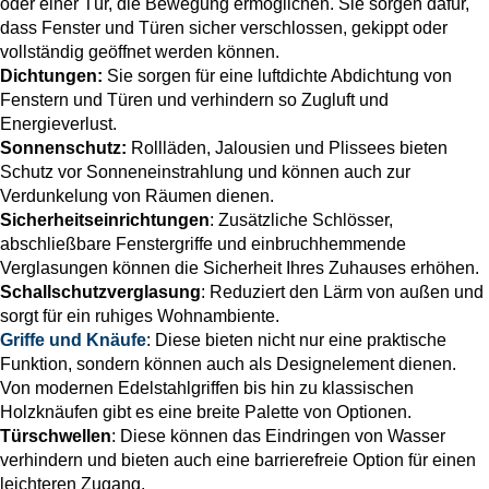
oder einer Tür, die Bewegung ermöglichen. Sie sorgen dafür,
Alu Balkontüren
Abdeckleisten
dass Fenster und Türen sicher verschlossen, gekippt oder
Aufsatzrollläden
vollständig geöffnet werden können.
Hebeschiebetüren
Produktkataloge
Sektionaltor Konfigurieren
Holzfenster
Dichtungen:
Sie sorgen für eine luftdichte Abdichtung von
PVC-Haustüren
Fenstern und Türen und verhindern so Zugluft und
Holzbalkontüren
Energieverlust.
Winkelprofile
MARKEN & VARIANTEN
Sonnenschutz:
Rollläden, Jalousien und Plissees bieten
Unterputzraffstoren
Faltschiebetüren
Schutz vor Sonneneinstrahlung und können auch zur
Schnittzeichnungen Suche
Holz-Alu Fenster
Drutex Sektionaltore
Verdunkelung von Räumen dienen.
Haustür konfigurieren
Sicherheitseinrichtungen
: Zusätzliche Schlösser,
Balkontür konfigurieren
abschließbare Fenstergriffe und einbruchhemmende
Blendrahmenverbreiterungen
Krispol Sektionaltore
Unterputzrollläden
Verglasungen können die Sicherheit Ihres Zuhauses erhöhen.
WEITERE TÜREN
PAS-Türen
Fenster konfigurieren
Schallschutzverglasung
: Reduziert den Lärm von außen und
WEITERE BALKONTÜREN
Fenster Wiki
Sektionaltore mit Schlupftüre
sorgt für ein ruhiges Wohnambiente.
Brand- / Rauchschutztüren
Griffe und Knäufe
: Diese bieten nicht nur eine praktische
Abschließbare Balkontüren
WEITERE FENSTER
Fensterbänke
Funktion, sondern können auch als Designelement dienen.
Sektionaltor Farben und Dekore
Haustüren mit Seitenteil
Vorbauraffstoren
HEBESCHIEBETÜREN NACH MATERIAL
Von modernen Edelstahlgriffen bis hin zu klassischen
Nach aussen öffnende Balkontüren
Brandschutzfenster
Fachbegriffe Lexikon
Holzknäufen gibt es eine breite Palette von Optionen.
Rolltore
Hebeschiebetüren Aluminium
Kellertüren
Türschwellen
: Diese können das Eindringen von Wasser
verhindern und bieten auch eine barrierefreie Option für einen
Bogenfenster
Fensterbankanschlussprofile
leichteren Zugang.
Hebeschiebetüren Kunststoff
Modell-Haustüren