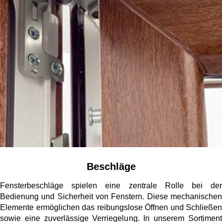
Fensterverglasung
Insektenschutz Plissee
Sprossenfenster
Stahlfenster
Tür- und Fensterbeschläge
Brandschutzfenster
Verglasung
Fensterdichtungen
Fensterfarben
Folienfächer / Farbmuster
Fensterbeschläge
Griffe
Smart-Home Lösungen
Insektenschutz
Beschläge
Fensterbeschläge spielen eine zentrale Rolle bei der
Bedienung und Sicherheit von Fenstern. Diese mechanischen
Elemente ermöglichen das reibungslose Öffnen und Schließen
sowie eine zuverlässige Verriegelung. In unserem Sortiment