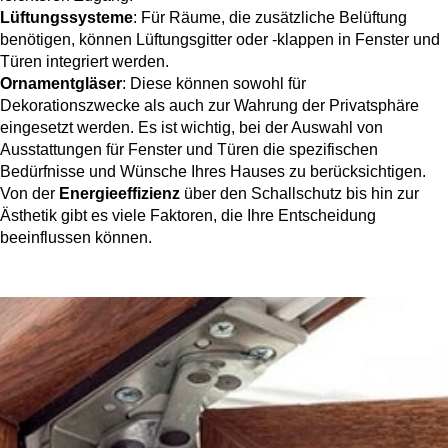
Vorbaurollläden
Lüftungssysteme
: Für Räume, die zusätzliche Belüftung
Anleitungen
Durchreichefenster
benötigen, können Lüftungsgitter oder -klappen in Fenster und
Hebeschiebetüren Holz
Nebeneinganstüren
Türen integriert werden.
Englische Schiebefenster
Ornamentgläser
: Diese können sowohl für
THEMEN
Fensterscheiben
Rollläden konfigurieren
Hebeschiebetüren Holz-Alu
Pivottüren
Dekorationszwecke als auch zur Wahrung der Privatsphäre
eingesetzt werden. Es ist wichtig, bei der Auswahl von
Erklärvideos
Klappfenster
Ausstattungen für Fenster und Türen die spezifischen
Raffstoren konfigurieren
FALTSCHIEBETÜREN NACH MATERIAL
Bedürfnisse und Wünsche Ihres Hauses zu berücksichtigen.
Energiesparfenster
Loftfenster
Von der
Energieeffizienz
über den Schallschutz bis hin zur
Fensterkopplungen
Faltschiebetüren Aluminium
Ästhetik gibt es viele Faktoren, die Ihre Entscheidung
WEITERE OPTIONEN
Sicherheitsfenster
beeinflussen können.
Nach aussen öffnende
Faltschiebetüren Holz
Rollläden Übersicht
Schallschutzfenster
Montagematerial
Niederländische Fenster
Raffstoren Übersicht
PSK konfigurieren
Dreiecksfenster
Renovationsfenster
Rollladenzubehör
Fensterläden
Hebeschiebetür konfigurieren
Innenfenster
Schiebefenster
WEITERE ZUBEHÖRTEILE
Textilscreens
Faltschiebetüre konfigurieren
Rahmenlose Eckverglasung
Skandinavische Fenster