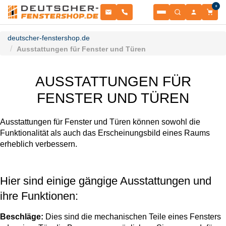
0
Fenster
deutscher-fenstershop.de
Ausstattungen für Fenster und Türen
Balkontüren
NACH MATERIAL
AUSSTATTUNGEN FÜR
Terrassentüren
NACH MATERIAL
FENSTER UND TÜREN
Haustüren
Kunststofffenster
NACH TÜRENTYP
Ausstattungen für Fenster und Türen können sowohl die
Sonnenschutz
Kunststoffbalkontüren
Funktionalität als auch das Erscheinungsbild eines Raums
NACH MATERIAL
erheblich verbessern.
Garagentore
Schiebetüren
Kunststoff-Alu Fenster
ROLLLÄDEN & RAFFSTOREN
Zubehör
Aluminium-Haustüren
Kunststoff-Alu Balkontüren
SEKTIONALTORE
Hier sind einige gängige Ausstattungen und
Informationsportal
Aufsatzraffstoren
ihre Funktionen:
PSK-Türen
ZUBEHÖR & ERSATZTEILE
Alu Fenster
Sektionaltore
Beschläge:
Dies sind die mechanischen Teile eines Fensters
Holz-Haustüren
RESSOURCEN