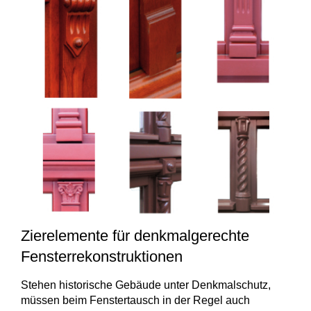
Fensterverglasung
Insektenschutz Plissee
Sprossenfenster
Stahlfenster
Tür- und Fensterbeschläge
Brandschutzfenster
Verglasung
Fensterdichtungen
Fensterfarben
Folienfächer / Farbmuster
Fensterbeschläge
Griffe
Smart-Home Lösungen
Insektenschutz
Zierelemente für denkmalgerechte
Fensterrekonstruktionen
Stehen historische Gebäude unter Denkmalschutz,
müssen beim Fenstertausch in der Regel auch