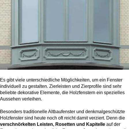
Alu Balkontüren
Abdeckleisten
Aufsatzrollläden
Hebeschiebetüren
Produktkataloge
Sektionaltor Konfigurieren
Holzfenster
PVC-Haustüren
Holzbalkontüren
Winkelprofile
MARKEN & VARIANTEN
Unterputzraffstoren
Faltschiebetüren
Schnittzeichnungen Suche
Holz-Alu Fenster
Drutex Sektionaltore
Haustür konfigurieren
Balkontür konfigurieren
Blendrahmenverbreiterungen
Krispol Sektionaltore
Unterputzrollläden
WEITERE TÜREN
PAS-Türen
Fenster konfigurieren
WEITERE BALKONTÜREN
Fenster Wiki
Es gibt viele unterschiedliche Möglichkeiten, um ein Fenster
Sektionaltore mit Schlupftüre
Brand- / Rauchschutztüren
individuell zu gestalten. Zierleisten und Zierprofile sind sehr
Abschließbare Balkontüren
beliebte dekorative Elemente, die Holzfenstern ein spezielles
WEITERE FENSTER
Fensterbänke
Sektionaltor Farben und Dekore
Haustüren mit Seitenteil
Aussehen verleihen.
Vorbauraffstoren
HEBESCHIEBETÜREN NACH MATERIAL
Nach aussen öffnende Balkontüren
Brandschutzfenster
Fachbegriffe Lexikon
Rolltore
Besonders traditionelle Altbaufenster und denkmalgeschützte
Hebeschiebetüren Aluminium
Kellertüren
Holzfenster sind heute noch oft reicht damit verziert. Denn die
Bogenfenster
verschnörkelten Leisten, Rosetten und Kapitelle
auf der
Fensterbankanschlussprofile
Hebeschiebetüren Kunststoff
Modell-Haustüren