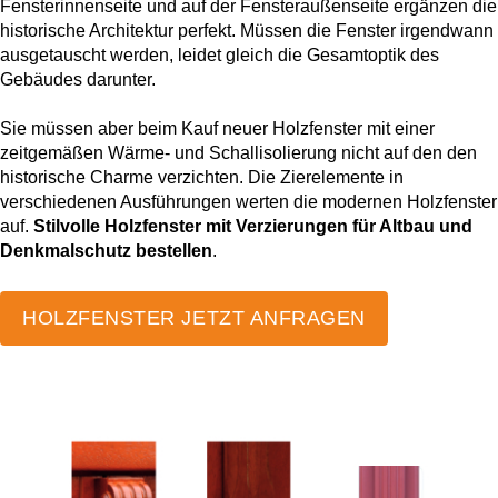
Vorbaurollläden
Fensterinnenseite und auf der Fensteraußenseite ergänzen die
Anleitungen
historische Architektur perfekt. Müssen die Fenster irgendwann
Durchreichefenster
ausgetauscht werden, leidet gleich die Gesamtoptik des
Hebeschiebetüren Holz
Nebeneinganstüren
Gebäudes darunter.
Englische Schiebefenster
THEMEN
Fensterscheiben
Rollläden konfigurieren
Hebeschiebetüren Holz-Alu
Pivottüren
Sie müssen aber beim Kauf neuer Holzfenster mit einer
Erklärvideos
Klappfenster
zeitgemäßen Wärme- und Schallisolierung nicht auf den den
Raffstoren konfigurieren
historische Charme verzichten. Die Zierelemente in
FALTSCHIEBETÜREN NACH MATERIAL
verschiedenen Ausführungen werten die modernen Holzfenster
Energiesparfenster
Loftfenster
Fensterkopplungen
auf.
Stilvolle Holzfenster mit Verzierungen für Altbau und
Faltschiebetüren Aluminium
WEITERE OPTIONEN
Denkmalschutz bestellen
.
Sicherheitsfenster
Nach aussen öffnende
Faltschiebetüren Holz
Rollläden Übersicht
HOLZFENSTER JETZT ANFRAGEN
Schallschutzfenster
Montagematerial
Niederländische Fenster
Raffstoren Übersicht
PSK konfigurieren
Dreiecksfenster
Renovationsfenster
Rollladenzubehör
Fensterläden
Hebeschiebetür konfigurieren
Innenfenster
Schiebefenster
WEITERE ZUBEHÖRTEILE
Textilscreens
Faltschiebetüre konfigurieren
Rahmenlose Eckverglasung
Skandinavische Fenster