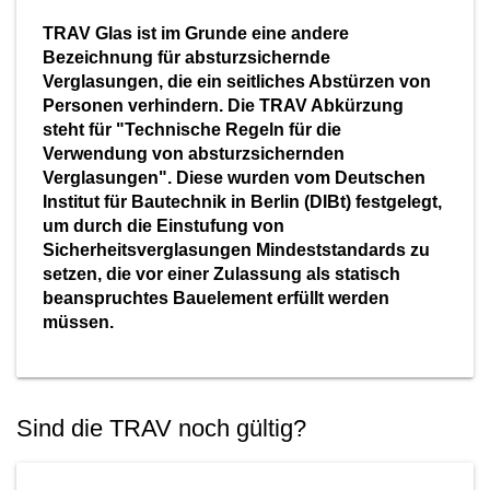
Vorbaurollläden
Anleitungen
Durchreichefenster
TRAV Glas ist im Grunde eine andere
Hebeschiebetüren Holz
Nebeneinganstüren
Bezeichnung für absturzsichernde
Verglasungen, die ein seitliches Abstürzen von
Englische Schiebefenster
THEMEN
Fensterscheiben
Rollläden konfigurieren
Personen verhindern. Die TRAV Abkürzung
Hebeschiebetüren Holz-Alu
Pivottüren
steht für "Technische Regeln für die
Erklärvideos
Klappfenster
Verwendung von absturzsichernden
Raffstoren konfigurieren
Verglasungen". Diese wurden vom Deutschen
FALTSCHIEBETÜREN NACH MATERIAL
Energiesparfenster
Institut für Bautechnik in Berlin (DIBt) festgelegt,
Loftfenster
Fensterkopplungen
um durch die Einstufung von
Faltschiebetüren Aluminium
WEITERE OPTIONEN
Sicherheitsverglasungen Mindeststandards zu
Sicherheitsfenster
Nach aussen öffnende
setzen, die vor einer Zulassung als statisch
Faltschiebetüren Holz
Rollläden Übersicht
beanspruchtes Bauelement erfüllt werden
Schallschutzfenster
Montagematerial
Niederländische Fenster
müssen.
Raffstoren Übersicht
PSK konfigurieren
Dreiecksfenster
Renovationsfenster
Rollladenzubehör
Fensterläden
Hebeschiebetür konfigurieren
Sind die TRAV noch gültig?
Innenfenster
Schiebefenster
WEITERE ZUBEHÖRTEILE
Textilscreens
Faltschiebetüre konfigurieren
Rahmenlose Eckverglasung
Skandinavische Fenster