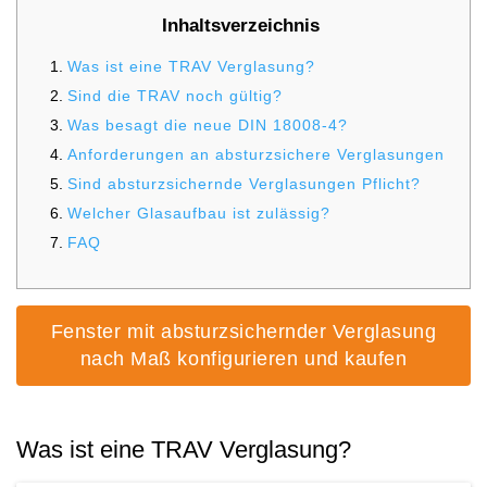
Alu Balkontüren
Abdeckleisten
Inhaltsverzeichnis
Aufsatzrollläden
Hebeschiebetüren
1.
Was ist eine TRAV Verglasung?
Produktkataloge
Sektionaltor Konfigurieren
Holzfenster
2.
Sind die TRAV noch gültig?
PVC-Haustüren
Holzbalkontüren
3.
Was besagt die neue DIN 18008-4?
Winkelprofile
MARKEN & VARIANTEN
Unterputzraffstoren
4.
Anforderungen an absturzsichere Verglasungen
Faltschiebetüren
Schnittzeichnungen Suche
5.
Sind absturzsichernde Verglasungen Pflicht?
Holz-Alu Fenster
Drutex Sektionaltore
Haustür konfigurieren
6.
Welcher Glasaufbau ist zulässig?
Balkontür konfigurieren
7.
FAQ
Blendrahmenverbreiterungen
Krispol Sektionaltore
Unterputzrollläden
WEITERE TÜREN
PAS-Türen
Fenster konfigurieren
WEITERE BALKONTÜREN
Fenster Wiki
Sektionaltore mit Schlupftüre
Brand- / Rauchschutztüren
Fenster mit absturzsichernder Verglasung
Abschließbare Balkontüren
nach Maß konfigurieren und kaufen
WEITERE FENSTER
Fensterbänke
Sektionaltor Farben und Dekore
Haustüren mit Seitenteil
Vorbauraffstoren
HEBESCHIEBETÜREN NACH MATERIAL
Nach aussen öffnende Balkontüren
Brandschutzfenster
Fachbegriffe Lexikon
Rolltore
Hebeschiebetüren Aluminium
Kellertüren
Was ist eine TRAV Verglasung?
Bogenfenster
Fensterbankanschlussprofile
Hebeschiebetüren Kunststoff
Modell-Haustüren