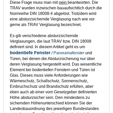
Fensterverglasung
Diese Frage muss man mit
nein
beantworten. Die
Insektenschutz Plissee
TRAV wurden inzwischen bauaufsichtlich durch die
Sprossenfenster
Stahlfenster
Normreihe DIN 18008-4 abgelöst. Trotzdem wird
Tür- und Fensterbeschläge
eine absturzsichernde Verglasung nach wie vor
gerne als TRAV Verglasung bezeichnet.
Brandschutzfenster
Verglasung
Fensterdichtungen
Es gib verschiedene absturzsichernde
Fensterfarben
Folienfächer / Farbmuster
Verglasungen, die laut TRAV bzw. DIN 18008
definiert sind. In diesem Artikel geht es um
Fensterbeschläge
bodentiefe Fenster
/
Panoramafenster
und
Griffe
Türen, bei denen die Absturzsicherung nur über
Smart-Home Lösungen
deren Verglasung hergestellt wird. Das wesentliche
Insektenschutz
Element bei bodentiefen Fenstern und Türen ist
Glas. Dieses muss viele Anforderungen wie
Wärmeschutz, Schallschutz, Sonnenschutz,
Einbruchschutz und Brandschutz erfüllen, aber
eben auch ab einer vom Gesetzgeber definierten
Höhe absturzsicher sein. Den mindestens zu
sichernden Höhenunterschied können Sie der
Landesbauordnung des jeweiligen Bundeslandes