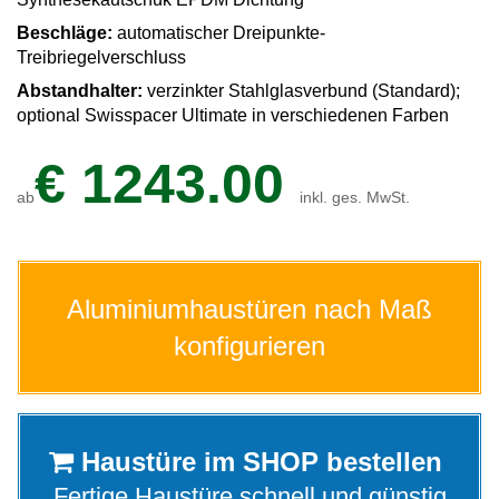
Fensterverglasung
Insektenschutz Plissee
Beschläge:
automatischer Dreipunkte-
Sprossenfenster
Stahlfenster
Treibriegelverschluss
Tür- und Fensterbeschläge
Abstandhalter:
verzinkter Stahlglasverbund (Standard);
Brandschutzfenster
Verglasung
optional Swisspacer Ultimate in verschiedenen Farben
Fensterdichtungen
€
1243.00
Fensterfarben
Folienfächer / Farbmuster
ab
inkl. ges. MwSt.
Fensterbeschläge
Griffe
Smart-Home Lösungen
Insektenschutz
Aluminiumhaustüren nach Maß
konfigurieren
Haustüre im SHOP bestellen
Fertige Haustüre schnell und günstig