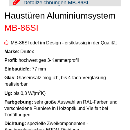
Vorbaurollläden
Detailzeichnungen MB-86SI
Anleitungen
Durchreichefenster
Haustüren Aluminiumsystem
Hebeschiebetüren Holz
Nebeneinganstüren
Englische Schiebefenster
THEMEN
MB-86SI
Fensterscheiben
Rollläden konfigurieren
Hebeschiebetüren Holz-Alu
Pivottüren
Erklärvideos
Klappfenster
MB-86SI edel im Design - erstklassig in der Qualität
Raffstoren konfigurieren
FALTSCHIEBETÜREN NACH MATERIAL
Marke:
Drutex
Energiesparfenster
Loftfenster
Fensterkopplungen
Profil:
hochwertiges 3-Kammerprofil
Faltschiebetüren Aluminium
WEITERE OPTIONEN
Sicherheitsfenster
Einbautiefe:
77 mm
Nach aussen öffnende
Faltschiebetüren Holz
Rollläden Übersicht
Glas:
Glaseinsatz möglich, bis 4-fach-Verglasung
Schallschutzfenster
Montagematerial
realisierbar
Niederländische Fenster
Raffstoren Übersicht
2
Ug:
bis 0,3 W/(m
K)
PSK konfigurieren
Dreiecksfenster
Renovationsfenster
Rollladenzubehör
Farbgebung:
sehr große Auswahl an RAL-Farben und
Fensterläden
verschiedene Furniere in Holzoptik und Vielfalt bei
Hebeschiebetür konfigurieren
Innenfenster
Schiebefenster
Türfüllungen
WEITERE ZUBEHÖRTEILE
Textilscreens
Dichtung:
spezielle Zweikomponenten -
Faltschiebetüre konfigurieren
Rahmenlose Eckverglasung
Skandinavische Fenster
Synthesekautschuk EPDM Dichtung