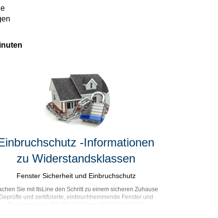
ie
gen
inuten
Einbruchschutz -Informationen
zu Widerstandsklassen
Fenster Sicherheit und Einbruchschutz
chen Sie mit ItsLine den Schritt zu einem sicheren Zuhause
Geprüfte und zertifizierte, einbruchhemmende Fenster und
Fassaden nach DIN EN 1627 bzw. DIN V ENV 1627