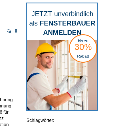
JETZT unverbindlich
als
FENSTERBAUER
0
ANMELDEN
bis zu
30%
Rabatt
chnung
chnung
6 für
nz
Schlagwörter:
ation