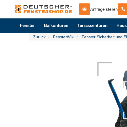
Anfrage stellen
Fenster
Balkontüren
Terrassentüren
Haus
Zurück
FensterWiki
Fenster Sicherheit und E