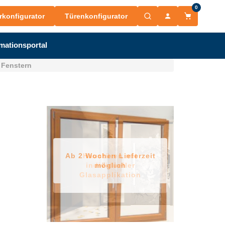
0
rkonfigurator
Türenkonfigurator
mationsportal
 Fenstern
Ab 2 Wochen Lieferzeit
Haustüren mit
individueller
möglich
Glasapplikation