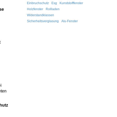
Einbruchschutz
Esg
Kunststofffenster
se
Holzfenster
Rollladen
Widerstandklassen
Sicherheitsverglasung
Alu-Fenster
t
i
eten
hutz