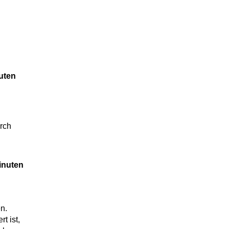
uten
rch
.
inuten
n.
t ist,