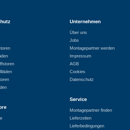
hutz
Unternehmen
Über uns
Jobs
storen
Montagepartner werden
läden
Impressum
ffstoren
AGB
llläden
Cookies
toren
Datenschutz
äden
Service
ore
Montagepartner finden
re
Lieferzeiten
Lieferbedingungen