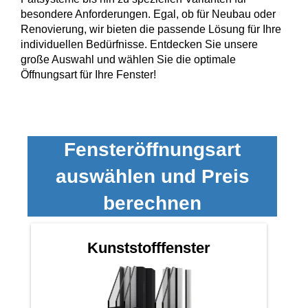
Alu Balkontüren
besondere Anforderungen. Egal, ob für Neubau oder
Abdeckleisten
Aufsatzrollläden
Renovierung, wir bieten die passende Lösung für Ihre
Hebeschiebetüren
individuellen Bedürfnisse. Entdecken Sie unsere
Produktkataloge
Sektionaltor Konfigurieren
Holzfenster
große Auswahl und wählen Sie die optimale
PVC-Haustüren
Öffnungsart für Ihre Fenster!
Holzbalkontüren
Winkelprofile
MARKEN & VARIANTEN
Unterputzraffstoren
Faltschiebetüren
Schnittzeichnungen Suche
Holz-Alu Fenster
Drutex Sektionaltore
Haustür konfigurieren
Balkontür konfigurieren
Fensteröffnungsart
Blendrahmenverbreiterungen
Krispol Sektionaltore
Unterputzrollläden
WEITERE TÜREN
auswählen und Preis
PAS-Türen
Fenster konfigurieren
WEITERE BALKONTÜREN
Fenster Wiki
Sektionaltore mit Schlupftüre
berechnen
Brand- / Rauchschutztüren
Abschließbare Balkontüren
WEITERE FENSTER
Fensterbänke
Sektionaltor Farben und Dekore
Haustüren mit Seitenteil
Vorbauraffstoren
HEBESCHIEBETÜREN NACH MATERIAL
Kunststofffenster
Nach aussen öffnende Balkontüren
Brandschutzfenster
Fachbegriffe Lexikon
Rolltore
Hebeschiebetüren Aluminium
Kellertüren
Bogenfenster
Fensterbankanschlussprofile
Hebeschiebetüren Kunststoff
Modell-Haustüren