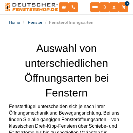
0
Fenster
Home
Fenster
Fensteröffnungsarten
Balkontüren
NACH MATERIAL
Auswahl von
Terrassentüren
NACH MATERIAL
unterschiedlichen
Haustüren
Kunststofffenster
NACH TÜRENTYP
Sonnenschutz
Kunststoffbalkontüren
Öffnungsarten bei
NACH MATERIAL
Garagentore
Schiebetüren
Fenstern
Kunststoff-Alu Fenster
ROLLLÄDEN & RAFFSTOREN
Zubehör
Aluminium-Haustüren
Kunststoff-Alu Balkontüren
SEKTIONALTORE
Fensterflügel unterscheiden sich je nach ihrer
Informationsportal
Öffnungsmechanik und Bewegungsrichtung. Bei uns
Aufsatzraffstoren
PSK-Türen
ZUBEHÖR & ERSATZTEILE
finden Sie alle gängigen Fensteröffnungsarten – von
Alu Fenster
klassischen Dreh-Kipp-Fenstern über Schiebe- und
Sektionaltore
Holz-Haustüren
RESSOURCEN
Faltsysteme bis hin zu speziellen Varianten für