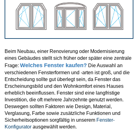
Vorbaurollläden
Anleitungen
Durchreichefenster
Hebeschiebetüren Holz
Nebeneinganstüren
Englische Schiebefenster
THEMEN
Fensterscheiben
Rollläden konfigurieren
Hebeschiebetüren Holz-Alu
Pivottüren
Erklärvideos
Klappfenster
Raffstoren konfigurieren
FALTSCHIEBETÜREN NACH MATERIAL
Beim Neubau, einer Renovierung oder Modernisierung
Energiesparfenster
Loftfenster
eines Gebäudes stellt sich früher oder später eine zentrale
Fensterkopplungen
Faltschiebetüren Aluminium
Welches Fenster kaufen?
Frage:
Die Auswahl an
WEITERE OPTIONEN
Sicherheitsfenster
verschiedenen Fensterformen und -arten ist groß, und die
Nach aussen öffnende
Entscheidung sollte gut überlegt sein, da Fenster das
Faltschiebetüren Holz
Rollläden Übersicht
Erscheinungsbild und den Wohnkomfort eines Hauses
Schallschutzfenster
Montagematerial
Niederländische Fenster
erheblich beeinflussen. Fenster sind eine langfristige
Raffstoren Übersicht
Investition, die oft mehrere Jahrzehnte genutzt werden.
PSK konfigurieren
Dreiecksfenster
Renovationsfenster
Rollladenzubehör
Deswegen sollten Faktoren wie Design, Material,
Fensterläden
Verglasung, Farbe sowie zusätzliche Funktionen und
Hebeschiebetür konfigurieren
Sicherheitsoptionen sorgfältig in unserem
Fenster-
Innenfenster
Schiebefenster
WEITERE ZUBEHÖRTEILE
Konfigurator
ausgewählt werden.
Textilscreens
Faltschiebetüre konfigurieren
Rahmenlose Eckverglasung
Skandinavische Fenster