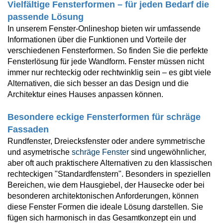
Fensterverglasung
Vielfältige Fensterformen – für jeden Bedarf die
Insektenschutz Plissee
passende Lösung
Sprossenfenster
Stahlfenster
In unserem Fenster-Onlineshop bieten wir umfassende
Tür- und Fensterbeschläge
Informationen über die Funktionen und Vorteile der
Brandschutzfenster
verschiedenen Fensterformen. So finden Sie die perfekte
Verglasung
Fensterdichtungen
Fensterlösung für jede Wandform. Fenster müssen nicht
immer nur rechteckig oder rechtwinklig sein – es gibt viele
Fensterfarben
Folienfächer / Farbmuster
Alternativen, die sich besser an das Design und die
Architektur eines Hauses anpassen können.
Fensterbeschläge
Griffe
Besondere eckige Fensterformen für schräge
Smart-Home Lösungen
Fassaden
Insektenschutz
Rundfenster, Dreiecksfenster oder andere symmetrische
und asymetrische
schräge Fenster
sind ungewöhnlicher,
aber oft auch praktischere Alternativen zu den klassischen
rechteckigen "Standardfenstern". Besonders in speziellen
Bereichen, wie dem Hausgiebel, der Hausecke oder bei
besonderen architektonischen Anforderungen, können
diese Fenster Formen die ideale Lösung darstellen. Sie
fügen sich harmonisch in das Gesamtkonzept ein und