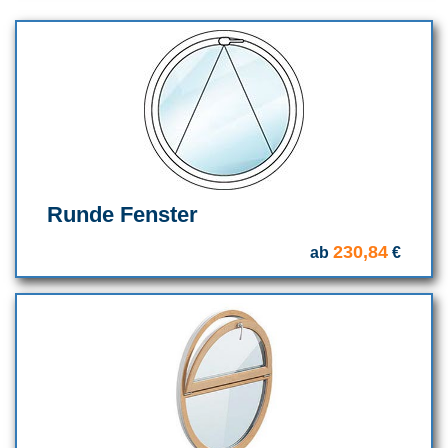
Runde Fenster
230,84
ab
€