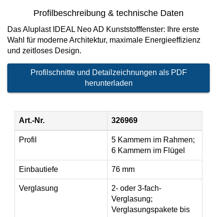
Fensterverglasung
Insektenschutz Plissee
Profilbeschreibung & technische Daten
Sprossenfenster
Stahlfenster
Tür- und Fensterbeschläge
Das Aluplast IDEAL Neo AD Kunststofffenster: Ihre erste
Wahl für moderne Architektur, maximale Energieeffizienz
Brandschutzfenster
Verglasung
und zeitloses Design.
Fensterdichtungen
Fensterfarben
Profilschnitte und Detailzeichnungen als PDF
Folienfächer / Farbmuster
herunterladen
Fensterbeschläge
Griffe
Art.-Nr.
326969
Smart-Home Lösungen
Insektenschutz
Profil
5 Kammern im Rahmen;
6 Kammern im Flügel
Einbautiefe
76 mm
Verglasung
2- oder 3-fach-
Verglasung;
Verglasungspakete bis