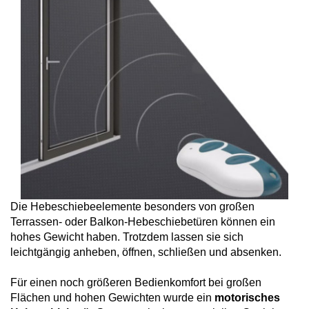
Vorbaurollläden
Anleitungen
Durchreichefenster
Hebeschiebetüren Holz
Nebeneinganstüren
Englische Schiebefenster
THEMEN
Fensterscheiben
Rollläden konfigurieren
Hebeschiebetüren Holz-Alu
Pivottüren
Erklärvideos
Klappfenster
Raffstoren konfigurieren
FALTSCHIEBETÜREN NACH MATERIAL
Energiesparfenster
Loftfenster
Fensterkopplungen
Faltschiebetüren Aluminium
WEITERE OPTIONEN
Sicherheitsfenster
Nach aussen öffnende
Faltschiebetüren Holz
Rollläden Übersicht
Schallschutzfenster
Montagematerial
Niederländische Fenster
Die Hebeschiebeelemente besonders von großen
Raffstoren Übersicht
Terrassen- oder Balkon-Hebeschiebetüren können ein
PSK konfigurieren
Dreiecksfenster
Renovationsfenster
hohes Gewicht haben. Trotzdem lassen sie sich
Rollladenzubehör
leichtgängig anheben, öffnen, schließen und absenken.
Fensterläden
Hebeschiebetür konfigurieren
Innenfenster
Schiebefenster
Für einen noch größeren Bedienkomfort bei großen
WEITERE ZUBEHÖRTEILE
Textilscreens
Flächen und hohen Gewichten wurde ein
motorisches
Faltschiebetüre konfigurieren
Rahmenlose Eckverglasung
Skandinavische Fenster