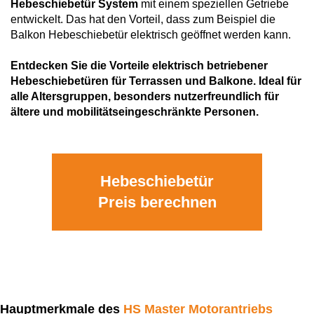
Hebeschiebetür System
Fensterverglasung
mit einem speziellen Getriebe
Insektenschutz Plissee
entwickelt. Das hat den Vorteil, dass zum Beispiel die
Sprossenfenster
Balkon Hebeschiebetür elektrisch geöffnet werden kann.
Stahlfenster
Tür- und Fensterbeschläge
Entdecken Sie die Vorteile elektrisch betriebener
Brandschutzfenster
Verglasung
Fensterdichtungen
Hebeschiebetüren für Terrassen und Balkone. Ideal für
alle Altersgruppen, besonders nutzerfreundlich für
Fensterfarben
ältere und mobilitätseingeschränkte Personen.
Folienfächer / Farbmuster
Fensterbeschläge
Griffe
Smart-Home Lösungen
Hebeschiebetür
Insektenschutz
Preis berechnen
Hauptmerkmale des
HS Master Motorantriebs