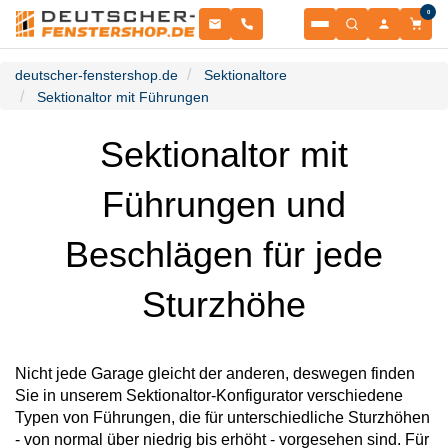
0
Fenster
deutscher-fenstershop.de
Sektionaltore
Sektionaltor mit Führungen
Balkontüren
NACH MATERIAL
Sektionaltor mit
Terrassentüren
NACH MATERIAL
Führungen und
Haustüren
Kunststofffenster
NACH TÜRENTYP
Beschlägen für jede
Sonnenschutz
Kunststoffbalkontüren
NACH MATERIAL
Garagentore
Sturzhöhe
Schiebetüren
Kunststoff-Alu Fenster
ROLLLÄDEN & RAFFSTOREN
Zubehör
Aluminium-Haustüren
Kunststoff-Alu Balkontüren
SEKTIONALTORE
Nicht jede Garage gleicht der anderen, deswegen finden
Informationsportal
Aufsatzraffstoren
Sie in unserem Sektionaltor-Konfigurator verschiedene
PSK-Türen
ZUBEHÖR & ERSATZTEILE
Alu Fenster
Typen von Führungen, die für unterschiedliche Sturzhöhen
Sektionaltore
Holz-Haustüren
- von normal über niedrig bis erhöht - vorgesehen sind. Für
RESSOURCEN