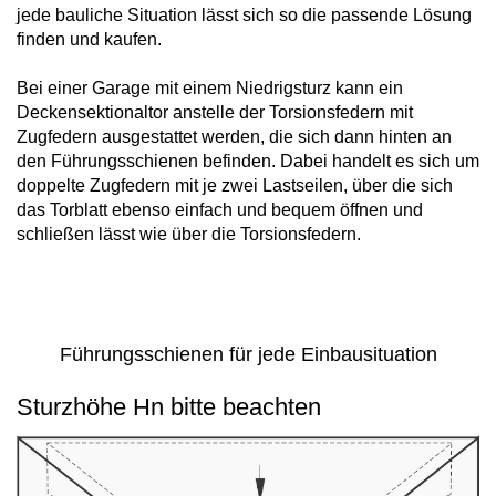
Alu Balkontüren
jede bauliche Situation lässt sich so die passende Lösung
Abdeckleisten
finden und kaufen.
Aufsatzrollläden
Hebeschiebetüren
Produktkataloge
Sektionaltor Konfigurieren
Holzfenster
Bei einer Garage mit einem Niedrigsturz kann ein
PVC-Haustüren
Deckensektionaltor anstelle der Torsionsfedern mit
Holzbalkontüren
Zugfedern ausgestattet werden, die sich dann hinten an
Winkelprofile
MARKEN & VARIANTEN
Unterputzraffstoren
den Führungsschienen befinden. Dabei handelt es sich um
Faltschiebetüren
doppelte Zugfedern mit je zwei Lastseilen, über die sich
Schnittzeichnungen Suche
Holz-Alu Fenster
Drutex Sektionaltore
Haustür konfigurieren
das Torblatt ebenso einfach und bequem öffnen und
Balkontür konfigurieren
schließen lässt wie über die Torsionsfedern.
Blendrahmenverbreiterungen
Krispol Sektionaltore
Unterputzrollläden
WEITERE TÜREN
PAS-Türen
Fenster konfigurieren
WEITERE BALKONTÜREN
Fenster Wiki
Sektionaltore mit Schlupftüre
Brand- / Rauchschutztüren
Abschließbare Balkontüren
Führungsschienen für jede Einbausituation
WEITERE FENSTER
Fensterbänke
Sektionaltor Farben und Dekore
Haustüren mit Seitenteil
Vorbauraffstoren
HEBESCHIEBETÜREN NACH MATERIAL
Nach aussen öffnende Balkontüren
Sturzhöhe Hn bitte beachten
Brandschutzfenster
Fachbegriffe Lexikon
Rolltore
Hebeschiebetüren Aluminium
Kellertüren
Bogenfenster
Fensterbankanschlussprofile
Hebeschiebetüren Kunststoff
Modell-Haustüren