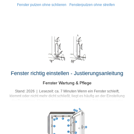
Fenster putzen ohne schlieren
Fensterputzen ohne streifen
Fenster richtig einstellen - Justierungsanleitung
Fenster Wartung & Pflege
Stand: 2026 | Lesezeit: ca. 7 Minuten Wenn ein Fenster schleift,
klemmt oder nicht mehr dicht schließt, liegt es häufig an der Einstellung
der Beschläge. Kleinere Korrekturen an Ecklager, Scherenlager oder
Anpressdruck können helfen – aber nur, wenn der Flügel intakt ist und
sich sicher bewegen lässt. Kurz erklärt: Stellen Sie ein Fenster nur in
kleinen Schritten nach. Prüfen Sie nach jeder Änderung, ob der Flügel
sauber öffnet, kippt und schließt. Wenn der Flügel schwer ist, Glas
beschädigt ist oder ein...