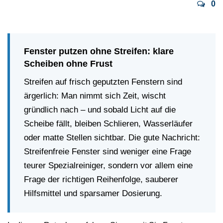
Vorbaurollläden
0
Anleitungen
Durchreichefenster
Hebeschiebetüren Holz
Nebeneinganstüren
Englische Schiebefenster
THEMEN
Fensterscheiben
Rollläden konfigurieren
Fenster putzen ohne Streifen: klare
Hebeschiebetüren Holz-Alu
Pivottüren
Scheiben ohne Frust
Erklärvideos
Klappfenster
Raffstoren konfigurieren
Streifen auf frisch geputzten Fenstern sind
FALTSCHIEBETÜREN NACH MATERIAL
Energiesparfenster
Loftfenster
ärgerlich: Man nimmt sich Zeit, wischt
Fensterkopplungen
Faltschiebetüren Aluminium
WEITERE OPTIONEN
gründlich nach – und sobald Licht auf die
Sicherheitsfenster
Nach aussen öffnende
Scheibe fällt, bleiben Schlieren, Wasserläufer
Faltschiebetüren Holz
Rollläden Übersicht
oder matte Stellen sichtbar. Die gute Nachricht:
Schallschutzfenster
Montagematerial
Niederländische Fenster
Streifenfreie Fenster sind weniger eine Frage
Raffstoren Übersicht
PSK konfigurieren
teurer Spezialreiniger, sondern vor allem eine
Dreiecksfenster
Renovationsfenster
Rollladenzubehör
Frage der richtigen Reihenfolge, sauberer
Fensterläden
Hebeschiebetür konfigurieren
Hilfsmittel und sparsamer Dosierung.
Innenfenster
Schiebefenster
WEITERE ZUBEHÖRTEILE
Textilscreens
Faltschiebetüre konfigurieren
Rahmenlose Eckverglasung
Skandinavische Fenster