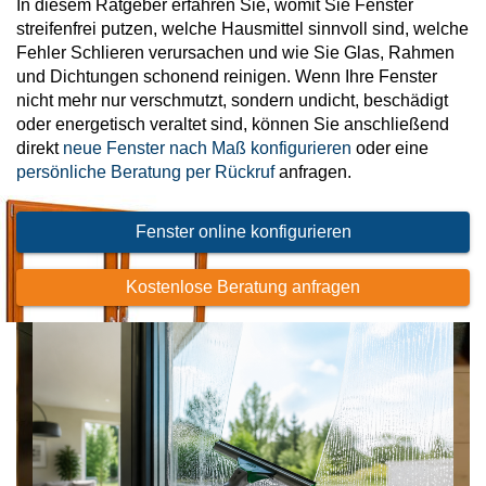
In diesem Ratgeber erfahren Sie, womit Sie Fenster
Fensterverglasung
Insektenschutz Plissee
streifenfrei putzen, welche Hausmittel sinnvoll sind, welche
Sprossenfenster
Fehler Schlieren verursachen und wie Sie Glas, Rahmen
Stahlfenster
Tür- und Fensterbeschläge
und Dichtungen schonend reinigen. Wenn Ihre Fenster
nicht mehr nur verschmutzt, sondern undicht, beschädigt
Brandschutzfenster
Verglasung
Fensterdichtungen
oder energetisch veraltet sind, können Sie anschließend
direkt
neue Fenster nach Maß konfigurieren
oder eine
Fensterfarben
persönliche Beratung per Rückruf
anfragen.
Folienfächer / Farbmuster
Fensterbeschläge
Fenster online konfigurieren
Griffe
Smart-Home Lösungen
Kostenlose Beratung anfragen
Insektenschutz