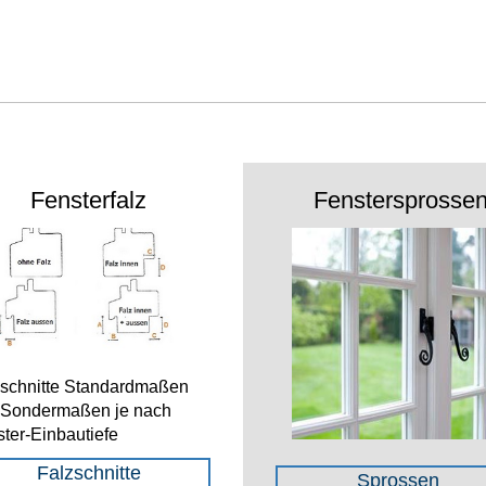
Fensterfalz
Fenstersprosse
zschnitte Standardmaßen
 Sondermaßen je nach
ter-Einbautiefe
Falzschnitte
Sprossen