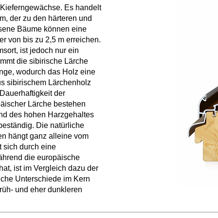
r Kieferngewächse. Es handelt
, der zu den härteren und
hsene Bäume können eine
von bis zu 2,5 m erreichen.
rt, ist jedoch nur ein
mt die sibirische Lärche
ringe, wodurch das Holz eine
aus sibirischem Lärchenholz
 Dauerhaftigkeit der
päischer Lärche bestehen
und des hohen Harzgehaltes
beständig. Die natürliche
n hängt ganz alleine vom
t sich durch eine
ährend die europäische
at, ist im Vergleich dazu der
liche Unterschiede im Kern
Früh- und eher dunkleren