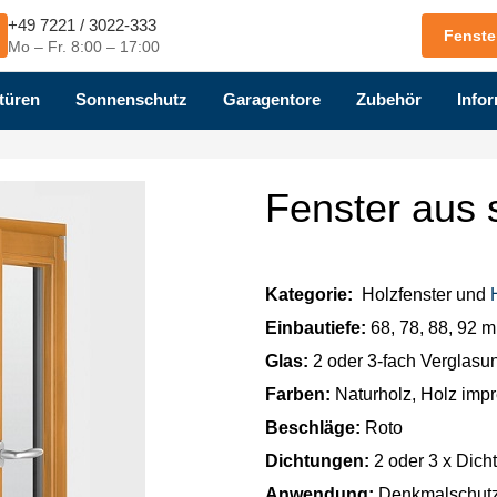
+49 7221 / 3022-333
Fenste
Mo – Fr. 8:00 – 17:00
türen
Sonnenschutz
Garagentore
Zubehör
Infor
Fenster aus s
Kategorie:
Holzfenster und
Einbautiefe:
68, 78, 88, 92 
Glas:
2 oder 3-fach Verglasu
Farben:
Naturholz, Holz impr
Beschläge:
Roto
Dichtungen:
2 oder 3 x Dich
Anwendung:
Denkmalschut