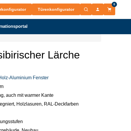
0
rkonfigurator
Türenkonfigurator
mationsportal
ibirischer Lärche
Holz-Aluminium Fenster
mm
ng, auch mit warmer Kante
egniert, Holzlasuren, RAL-Deckfarben
tungsstufen
zgebäude, Neubau