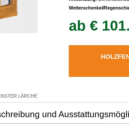
Wetterschenkel/Regenschi
ab
€
101
HOLZFEN
FENSTER LÄRCHE
schreibung und Ausstattungsmögl