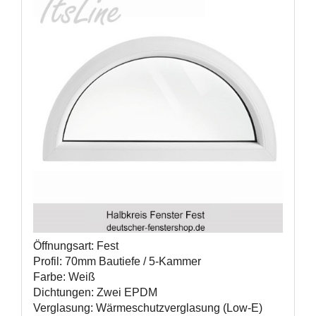
Fensterverglasung
Insektenschutz Plissee
Sprossenfenster
Stahlfenster
Tür- und Fensterbeschläge
Brandschutzfenster
Verglasung
Fensterdichtungen
Fensterfarben
Folienfächer / Farbmuster
Fensterbeschläge
Griffe
Smart-Home Lösungen
Insektenschutz
Öffnungsart: Fest
Profil: 70mm Bautiefe / 5-Kammer
Farbe: Weiß
Dichtungen: Zwei EPDM
Verglasung: Wärmeschutzverglasung (Low-E)