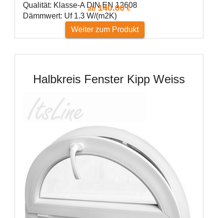
Qualität: Klasse-A DIN EN 12608
140.00
ab
€
Dämmwert: Uf 1.3 W/(m2K)
Weiter zum Produkt
Halbkreis Fenster Kipp Weiss