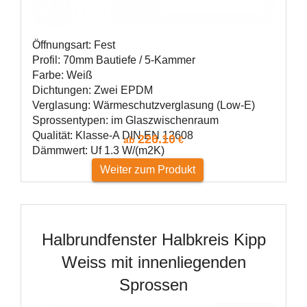
Öffnungsart: Fest
Profil: 70mm Bautiefe / 5-Kammer
Farbe: Weiß
Dichtungen: Zwei EPDM
Verglasung: Wärmeschutzverglasung (Low-E)
Sprossentypen: im Glaszwischenraum
Qualität: Klasse-A DIN EN 12608
226.10
ab
€
Dämmwert: Uf 1.3 W/(m2K)
Weiter zum Produkt
Halbrundfenster Halbkreis Kipp
Weiss mit innenliegenden
Sprossen