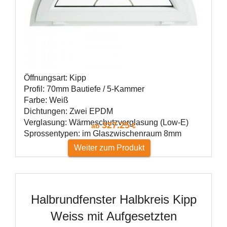
Öffnungsart: Kipp
Profil: 70mm Bautiefe / 5-Kammer
Farbe: Weiß
Dichtungen: Zwei EPDM
Verglasung: Wärmeschutzverglasung (Low-E)
327.25
ab
€
Sprossentypen: im Glaszwischenraum 8mm
Weiter zum Produkt
Halbrundfenster Halbkreis Kipp
Weiss mit Aufgesetzten