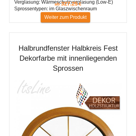
Verglasung: Wärmeschutzverglasung (Low-E)
327.25
ab
€
Sprossentypen: im Glaszwischenraum
Weiter zum Produkt
Halbrundfenster Halbkreis Fest
Dekorfarbe mit innenliegenden
Sprossen