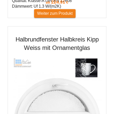
Qualität: Klasse-A DIN EN 12608
224.91
ab
€
Dämmwert: Uf 1.3 W/(m2K)
Weiter zum Produkt
Halbrundfenster Halbkreis Kipp
Weiss mit Ornamentglas