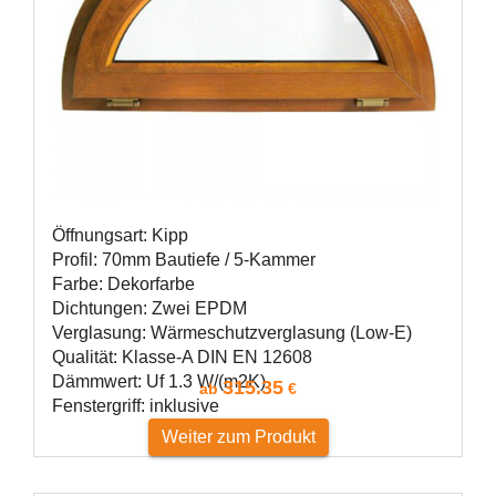
Öffnungsart: Kipp
Profil: 70mm Bautiefe / 5-Kammer
Farbe: Dekorfarbe
Dichtungen: Zwei EPDM
Verglasung: Wärmeschutzverglasung (Low-E)
Qualität: Klasse-A DIN EN 12608
Dämmwert: Uf 1.3 W/(m2K)
315.35
ab
€
Fenstergriff: inklusive
Weiter zum Produkt