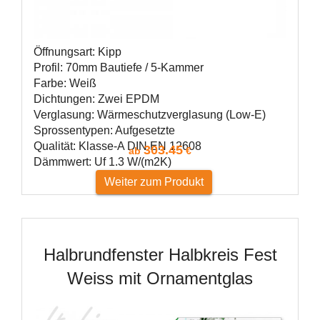
Öffnungsart: Kipp
Profil: 70mm Bautiefe / 5-Kammer
Farbe: Weiß
Dichtungen: Zwei EPDM
Verglasung: Wärmeschutzverglasung (Low-E)
Sprossentypen: Aufgesetzte
Qualität: Klasse-A DIN EN 12608
303.45
ab
€
Dämmwert: Uf 1.3 W/(m2K)
Weiter zum Produkt
Halbrundfenster Halbkreis Fest
Weiss mit Ornamentglas