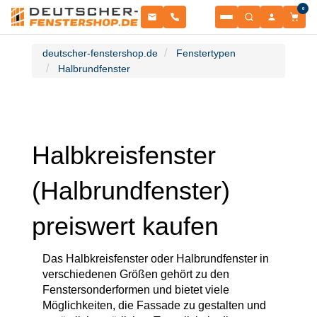
0
Fenster
deutscher-fenstershop.de
Fenstertypen
Halbrundfenster
Balkontüren
NACH MATERIAL
Terrassentüren
NACH MATERIAL
Haustüren
Kunststofffenster
Halbkreisfenster
NACH TÜRENTYP
Sonnenschutz
Kunststoffbalkontüren
(Halbrundfenster)
NACH MATERIAL
Garagentore
Schiebetüren
preiswert kaufen
Kunststoff-Alu Fenster
ROLLLÄDEN & RAFFSTOREN
Zubehör
Aluminium-Haustüren
Kunststoff-Alu Balkontüren
SEKTIONALTORE
Das Halbkreisfenster oder Halbrundfenster in
Informationsportal
Aufsatzraffstoren
verschiedenen Größen gehört zu den
PSK-Türen
ZUBEHÖR & ERSATZTEILE
Fenstersonderformen und bietet viele
Alu Fenster
Sektionaltore
Möglichkeiten, die Fassade zu gestalten und
Holz-Haustüren
RESSOURCEN