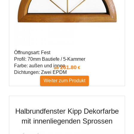
Öffnungsart: Fest
Profil: 70mm Bautiefe / 5-Kammer
Farbe: außen und innen
261.80
ab
€
Dichtungen: Zwei EPDM
Weiter zum Produkt
Halbrundfenster Kipp Dekorfarbe
mit innenliegenden Sprossen