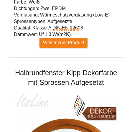
Farbe: Weiß
Dichtungen: Zwei EPDM
Verglasung: Wärmeschutzverglasung (Low-E)
Sprossentypen: Aufgesetzte
Qualität: Klasse-A DIN EN 12608
357.00
ab
€
Dämmwert: Uf 1.3 W/(m2K)
Weiter zum Produkt
Halbrundfenster Kipp Dekorfarbe
mit Sprossen Aufgesetzt