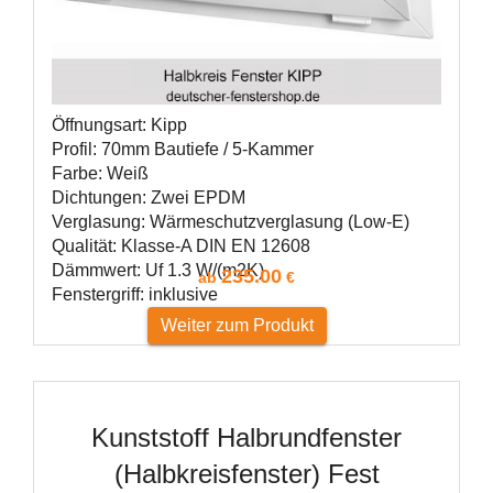
Öffnungsart: Kipp
Profil: 70mm Bautiefe / 5-Kammer
Farbe: Weiß
Dichtungen: Zwei EPDM
Verglasung: Wärmeschutzverglasung (Low-E)
Qualität: Klasse-A DIN EN 12608
Dämmwert: Uf 1.3 W/(m2K)
235.00
ab
€
Fenstergriff: inklusive
Weiter zum Produkt
Kunststoff Halbrundfenster
(Halbkreisfenster) Fest