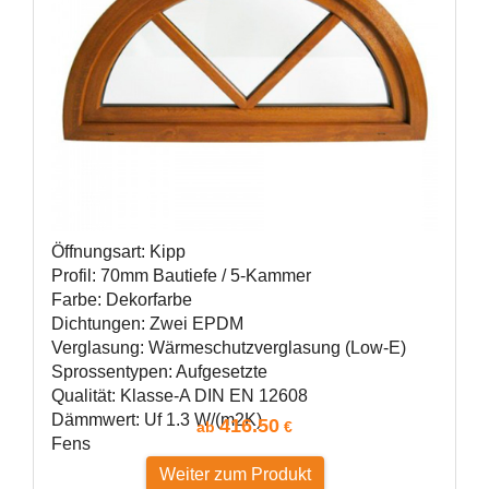
Öffnungsart: Kipp
Profil: 70mm Bautiefe / 5-Kammer
Farbe: Dekorfarbe
Dichtungen: Zwei EPDM
Verglasung: Wärmeschutzverglasung (Low-E)
Sprossentypen: Aufgesetzte
Qualität: Klasse-A DIN EN 12608
Dämmwert: Uf 1.3 W/(m2K)
416.50
ab
€
Fens
Weiter zum Produkt