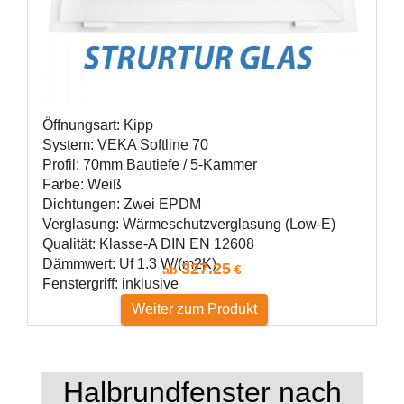
Öffnungsart: Kipp
System: VEKA Softline 70
Profil: 70mm Bautiefe / 5-Kammer
Farbe: Weiß
Dichtungen: Zwei EPDM
Verglasung: Wärmeschutzverglasung (Low-E)
Qualität: Klasse-A DIN EN 12608
Dämmwert: Uf 1.3 W/(m2K)
327.25
ab
€
Fenstergriff: inklusive
Weiter zum Produkt
Halbrundfenster nach