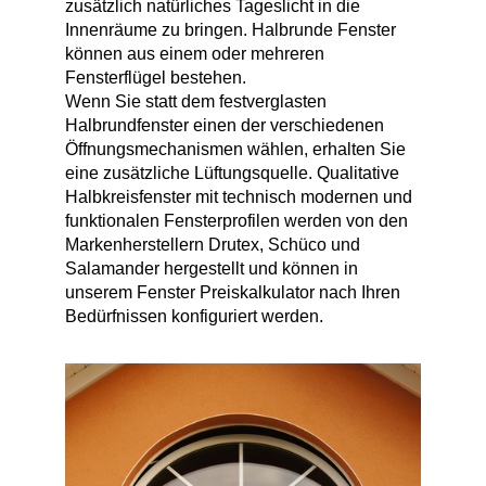
zusätzlich natürliches Tageslicht in die
Alu Balkontüren
Abdeckleisten
Innenräume zu bringen. Halbrunde Fenster
Aufsatzrollläden
können aus einem oder mehreren
Hebeschiebetüren
Produktkataloge
Sektionaltor Konfigurieren
Holzfenster
Fensterflügel bestehen.
PVC-Haustüren
Wenn Sie statt dem festverglasten
Holzbalkontüren
Halbrundfenster einen der verschiedenen
Winkelprofile
MARKEN & VARIANTEN
Öffnungsmechanismen wählen, erhalten Sie
Unterputzraffstoren
Faltschiebetüren
eine zusätzliche Lüftungsquelle. Qualitative
Schnittzeichnungen Suche
Holz-Alu Fenster
Drutex Sektionaltore
Haustür konfigurieren
Halbkreisfenster mit technisch modernen und
funktionalen Fensterprofilen werden von den
Balkontür konfigurieren
Markenherstellern Drutex, Schüco und
Blendrahmenverbreiterungen
Krispol Sektionaltore
Unterputzrollläden
WEITERE TÜREN
Salamander hergestellt und können in
PAS-Türen
Fenster konfigurieren
WEITERE BALKONTÜREN
unserem Fenster Preiskalkulator nach Ihren
Fenster Wiki
Sektionaltore mit Schlupftüre
Brand- / Rauchschutztüren
Bedürfnissen konfiguriert werden.
Abschließbare Balkontüren
WEITERE FENSTER
Fensterbänke
Sektionaltor Farben und Dekore
Haustüren mit Seitenteil
Vorbauraffstoren
HEBESCHIEBETÜREN NACH MATERIAL
Nach aussen öffnende Balkontüren
Brandschutzfenster
Fachbegriffe Lexikon
Rolltore
Hebeschiebetüren Aluminium
Kellertüren
Bogenfenster
Fensterbankanschlussprofile
Hebeschiebetüren Kunststoff
Modell-Haustüren