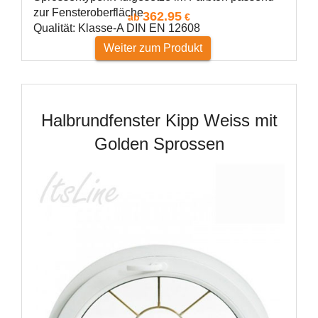
zur Fensteroberfläche
362.95
ab
€
Qualität: Klasse-A DIN EN 12608
Weiter zum Produkt
Halbrundfenster Kipp Weiss mit
Golden Sprossen