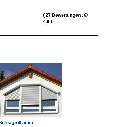
(
27
Bewertungen
, Ø
4.9
)
Schrägrollladen