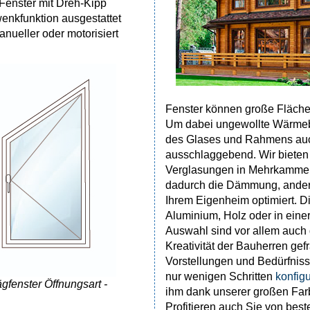
Fenster mit Dreh-Kipp
wenkfunktion ausgestattet
nueller oder motorisiert
Fenster können große Fläche
Um dabei ungewollte Wärmebr
des Glases und Rahmens auch
ausschlaggebend. Wir bieten 
Verglasungen in Mehrkammerp
dadurch die Dämmung, andere
Ihrem Eigenheim optimiert. D
Aluminium, Holz oder in eine
Auswahl sind vor allem auch
Kreativität der Bauherren gef
Vorstellungen und Bedürfnisse
nur wenigen Schritten
konfigu
gfenster Öffnungsart -
ihm dank unserer großen Farb
Profitieren auch Sie von best