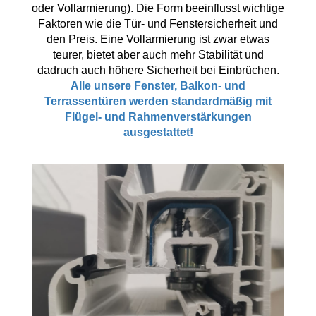
Fensterverglasung
oder Vollarmierung). Die Form beeinflusst wichtige
Insektenschutz Plissee
Faktoren wie die Tür- und Fenstersicherheit und
Sprossenfenster
Stahlfenster
den Preis. Eine Vollarmierung ist zwar etwas
Tür- und Fensterbeschläge
teurer, bietet aber auch mehr Stabilität und
Brandschutzfenster
dadruch auch höhere Sicherheit bei Einbrüchen.
Verglasung
Fensterdichtungen
Alle unsere Fenster, Balkon- und
Terrassentüren werden standardmäßig mit
Fensterfarben
Folienfächer / Farbmuster
Flügel- und Rahmenverstärkungen
ausgestattet!
Fensterbeschläge
Griffe
Smart-Home Lösungen
Insektenschutz