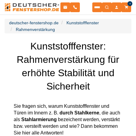
0
Fenster
deutscher-fenstershop.de
Kunststofffenster
Rahmenverstärkung
Balkontüren
NACH MATERIAL
Kunststofffenster:
Terrassentüren
NACH MATERIAL
Rahmenverstärkung für
Haustüren
Kunststofffenster
NACH TÜRENTYP
erhöhte Stabilität und
Sonnenschutz
Kunststoffbalkontüren
NACH MATERIAL
Sicherheit
Garagentore
Schiebetüren
Kunststoff-Alu Fenster
ROLLLÄDEN & RAFFSTOREN
Zubehör
Aluminium-Haustüren
Sie fragen sich, warum Kunststofffenster und
Kunststoff-Alu Balkontüren
SEKTIONALTORE
Türen im Innern z. B.
durch Stahlkerne
, die auch
Informationsportal
Aufsatzraffstoren
als
Stahlarmierung
bezeichent werden, verstärkt
PSK-Türen
ZUBEHÖR & ERSATZTEILE
Alu Fenster
bzw. versteift werden und wie? Dann bekommen
Sektionaltore
Holz-Haustüren
Sie hier alle Antworten!
RESSOURCEN