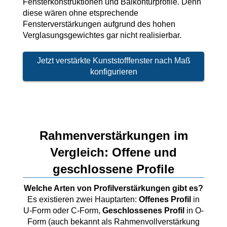
Fensterkonstruktionen und Balkontürprofile. Denn
Vorbaurollläden
Anleitungen
diese wären ohne etsprechende
Durchreichefenster
Fensterverstärkungen aufgrund des hohen
Hebeschiebetüren Holz
Nebeneinganstüren
Verglasungsgewichtes gar nicht realisierbar.
Englische Schiebefenster
THEMEN
Fensterscheiben
Rollläden konfigurieren
Hebeschiebetüren Holz-Alu
Pivottüren
Jetzt verstärkte Kunststofffenster nach Maß
Erklärvideos
Klappfenster
konfigurieren
Raffstoren konfigurieren
FALTSCHIEBETÜREN NACH MATERIAL
Energiesparfenster
Loftfenster
Fensterkopplungen
Faltschiebetüren Aluminium
WEITERE OPTIONEN
Sicherheitsfenster
Nach aussen öffnende
Faltschiebetüren Holz
Rollläden Übersicht
Rahmenverstärkungen im
Schallschutzfenster
Montagematerial
Niederländische Fenster
Vergleich: Offene und
Raffstoren Übersicht
PSK konfigurieren
geschlossene Profile
Dreiecksfenster
Renovationsfenster
Rollladenzubehör
Fensterläden
Welche Arten von Profilverstärkungen gibt es?
Hebeschiebetür konfigurieren
Innenfenster
Schiebefenster
Es existieren zwei Hauptarten:
Offenes Profil
in
WEITERE ZUBEHÖRTEILE
U-Form oder C-Form,
Geschlossenes Profil
in O-
Textilscreens
Form (auch bekannt als Rahmenvollverstärkung
Faltschiebetüre konfigurieren
Rahmenlose Eckverglasung
Skandinavische Fenster