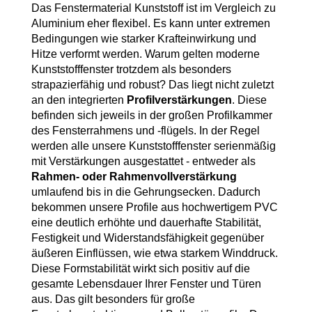
Alu Balkontüren
Das Fenstermaterial Kunststoff ist im Vergleich zu
Abdeckleisten
Aluminium eher flexibel. Es kann unter extremen
Aufsatzrollläden
Hebeschiebetüren
Bedingungen wie starker Krafteinwirkung und
Produktkataloge
Sektionaltor Konfigurieren
Holzfenster
Hitze verformt werden. Warum gelten moderne
PVC-Haustüren
Kunststofffenster trotzdem als besonders
Holzbalkontüren
strapazierfähig und robust? Das liegt nicht zuletzt
Winkelprofile
MARKEN & VARIANTEN
Unterputzraffstoren
an den integrierten
Profilverstärkungen
. Diese
Faltschiebetüren
befinden sich jeweils in der großen Profilkammer
Schnittzeichnungen Suche
Holz-Alu Fenster
Drutex Sektionaltore
Haustür konfigurieren
des Fensterrahmens und -flügels. In der Regel
Balkontür konfigurieren
werden alle unsere Kunststofffenster serienmäßig
Blendrahmenverbreiterungen
Krispol Sektionaltore
mit Verstärkungen ausgestattet - entweder als
Unterputzrollläden
WEITERE TÜREN
Rahmen- oder Rahmenvollverstärkung
PAS-Türen
Fenster konfigurieren
WEITERE BALKONTÜREN
Fenster Wiki
umlaufend bis in die Gehrungsecken. Dadurch
Sektionaltore mit Schlupftüre
Brand- / Rauchschutztüren
bekommen unsere Profile aus hochwertigem PVC
Abschließbare Balkontüren
eine deutlich erhöhte und
dauerhafte Stabilität,
WEITERE FENSTER
Fensterbänke
Sektionaltor Farben und Dekore
Haustüren mit Seitenteil
Festigkeit und Widerstandsfähigkeit
gegenüber
Vorbauraffstoren
HEBESCHIEBETÜREN NACH MATERIAL
Nach aussen öffnende Balkontüren
äußeren Einflüssen, wie etwa starkem Winddruck.
Brandschutzfenster
Fachbegriffe Lexikon
Rolltore
Diese Formstabilität wirkt sich positiv auf die
Hebeschiebetüren Aluminium
Kellertüren
gesamte Lebensdauer Ihrer Fenster und Türen
Bogenfenster
aus. Das gilt besonders für große
Fensterbankanschlussprofile
Hebeschiebetüren Kunststoff
Modell-Haustüren