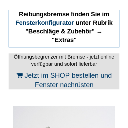
Fensterverglasung
Insektenschutz Plissee
Reibungsbremse finden Sie im
Sprossenfenster
Stahlfenster
Tür- und Fensterbeschläge
Fensterkonfigurator
unter Rubrik
Brandschutzfenster
Verglasung
"Beschläge & Zubehör" →
Fensterdichtungen
"Extras"
Fensterfarben
Folienfächer / Farbmuster
Öffnungsbegrenzer mit Bremse - jetzt online
Fensterbeschläge
Griffe
verfügbar und sofort lieferbar
Smart-Home Lösungen
Jetzt im SHOP bestellen und
Insektenschutz
Fenster nachrüsten