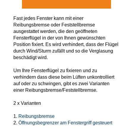
Vorbaurollläden
Anleitungen
Durchreichefenster
Hebeschiebetüren Holz
Nebeneinganstüren
Fast jedes Fenster kann mit einer
Englische Schiebefenster
Reibungsbremse oder Feststellbremse
THEMEN
Fensterscheiben
Rollläden konfigurieren
Hebeschiebetüren Holz-Alu
Pivottüren
ausgestattet werden, die den geöffneten
Fensterflügel in der von Ihnen gewünschten
Erklärvideos
Klappfenster
Position fixiert. Es wird verhindert, dass der Flügel
Raffstoren konfigurieren
FALTSCHIEBETÜREN NACH MATERIAL
durch Wind/Sturm zufällt und so die Verglasung
Energiesparfenster
Loftfenster
beschädigt wird.
Fensterkopplungen
Faltschiebetüren Aluminium
WEITERE OPTIONEN
Sicherheitsfenster
Um Ihre Fensterflügel zu fixieren und zu
Nach aussen öffnende
verhindern dass diese beim Lüften unkontrolliert
Faltschiebetüren Holz
Rollläden Übersicht
auf oder zu schwingen, gibt es zwei Varianten
Schallschutzfenster
Montagematerial
Niederländische Fenster
einer Reibungsbremse/Feststellbremse.
Raffstoren Übersicht
PSK konfigurieren
Dreiecksfenster
Renovationsfenster
Rollladenzubehör
2 x Varianten
Fensterläden
Hebeschiebetür konfigurieren
Innenfenster
1.
Reibungsbremse
Schiebefenster
WEITERE ZUBEHÖRTEILE
2.
Öffnungsbegrenzer am Fenstergriff gesteuert
Textilscreens
Faltschiebetüre konfigurieren
Rahmenlose Eckverglasung
Skandinavische Fenster