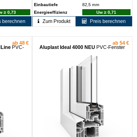
Einbautiefe
82,5 mm
w ≥ 0,73
Energieeffizienz
Uw ≥ 0,71
s berechnen
Zum Produkt
Preis berechnen
ab
48 €
ab
54 €
dLine
PVC-
Aluplast Ideal 4000 NEU
PVC-Fenster