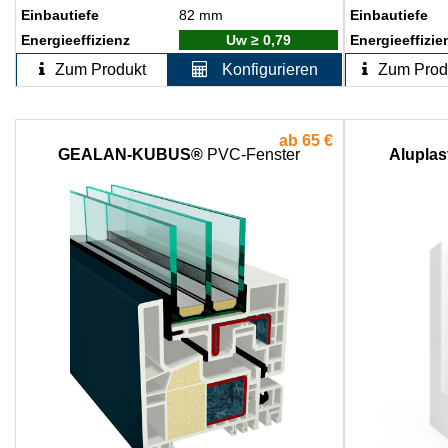
Einbautiefe
82 mm
Einbautiefe
Energieeffizienz
Uw ≥ 0,79
Energieeffizie
Zum Produkt
Konfigurieren
Zum Prod
ab
65 €
GEALAN-KUBUS®
PVC-Fenster
Aluplas