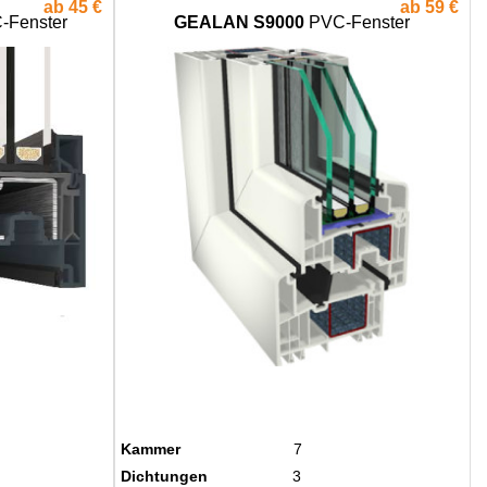
ab
45 €
ab
59 €
-Fenster
GEALAN S9000
PVC-Fenster
Kammer
7
Dichtungen
3