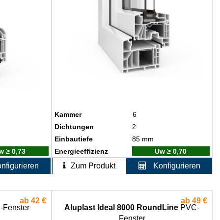
Kammer
6
Dichtungen
2
Einbautiefe
85 mm
w ≥ 0,73
Energieeffizienz
Uw ≥ 0,70
nfigurieren
Zum Produkt
Konfigurieren
ab
42 €
ab
49 €
Fenster
Aluplast Ideal 8000 RoundLine
PVC-
Fenster