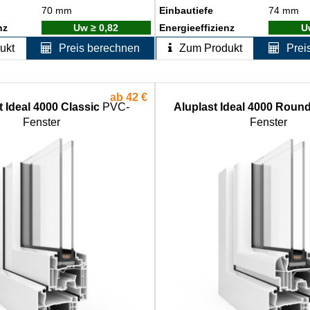
70 mm
Einbautiefe
74 mm
nz
Uw ≥ 0,82
Energieeffizienz
U
ukt
Preis berechnen
Zum Produkt
Prei
ab
42 €
t Ideal 4000 Classic
PVC-
Aluplast Ideal 4000 Roun
Fenster
Fenster