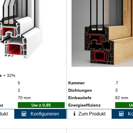
e
+ 32%
5
Kammer
7
2
Dichtungen
3
70 mm
Einbautiefe
82 mm
nz
Uw ≥ 0,95
Energieeffizienz
U
dukt
Konfigurieren
Zum Produkt
Ko