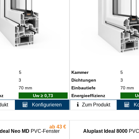
5
Kammer
5
3
Dichtungen
3
70 mm
Einbautiefe
70 mm
nz
Uw ≥ 0
,
73
Energieeffizienz
U
dukt
Konfigurieren
Zum Produkt
Ko
ab
43 €
Ideal Neo MD
PVC-Fenster
Aluplast Ideal 8000
PVC-