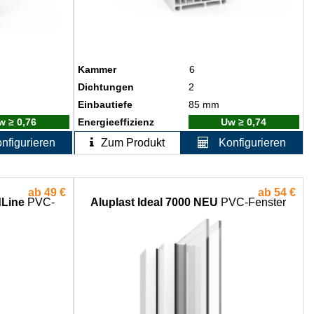
Kammer
6
Dichtungen
2
Einbautiefe
85 mm
w ≥ 0,76
Energieeffizienz
Uw ≥ 0,74
nfigurieren
Zum Produkt
Konfigurieren
ab
49 €
ab
54 €
dLine
PVC-
Aluplast Ideal 7000 NEU
PVC-Fenster