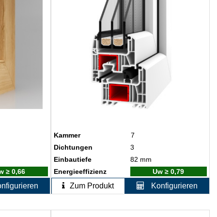
Kammer
7
Dichtungen
3
Einbautiefe
82 mm
w ≥ 0,66
Energieeffizienz
Uw ≥ 0,79
nfigurieren
Zum Produkt
Konfigurieren