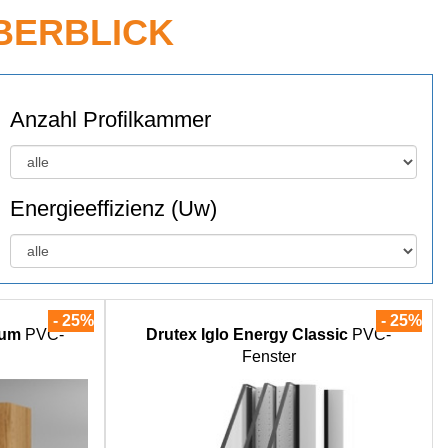
BERBLICK
Anzahl Profilkammer
Energieeffizienz (Uw)
-
- 25%
-
- 25%
ium
PVC-
Drutex Iglo Energy Classic
PVC-
Fenster