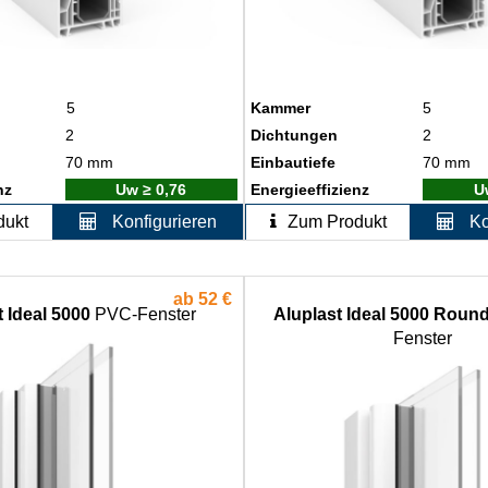
5
Kammer
5
2
Dichtungen
2
70 mm
Einbautiefe
70 mm
nz
Uw ≥ 0,76
Energieeffizienz
U
dukt
Konfigurieren
Zum Produkt
Ko
ab
52 €
 Ideal 5000
PVC-Fenster
Aluplast Ideal 5000 Roun
Fenster