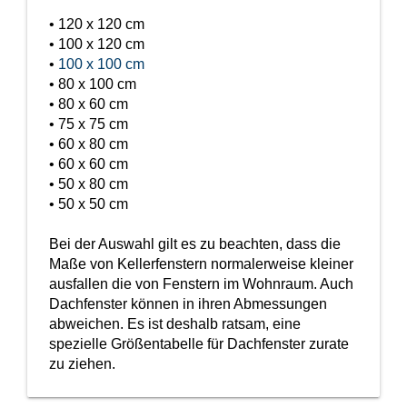
Fensterverglasung
Insektenschutz Plissee
• 120 x 120 cm
Sprossenfenster
• 100 x 120 cm
Stahlfenster
Tür- und Fensterbeschläge
•
100 x 100 cm
• 80 x 100 cm
Brandschutzfenster
Verglasung
Fensterdichtungen
• 80 x 60 cm
• 75 x 75 cm
Fensterfarben
• 60 x 80 cm
Folienfächer / Farbmuster
• 60 x 60 cm
Fensterbeschläge
• 50 x 80 cm
Griffe
• 50 x 50 cm
Smart-Home Lösungen
Insektenschutz
Bei der Auswahl gilt es zu beachten, dass die
Maße von Kellerfenstern normalerweise kleiner
ausfallen die von Fenstern im Wohnraum. Auch
Dachfenster können in ihren Abmessungen
abweichen. Es ist deshalb ratsam, eine
spezielle Größentabelle für Dachfenster zurate
zu ziehen.