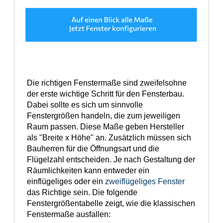
Vorbaurollläden
Anleitungen
Durchreichefenster
Hebeschiebetüren Holz
Nebeneinganstüren
Englische Schiebefenster
THEMEN
Fensterscheiben
Rollläden konfigurieren
Hebeschiebetüren Holz-Alu
Pivottüren
Erklärvideos
Klappfenster
Raffstoren konfigurieren
FALTSCHIEBETÜREN NACH MATERIAL
Die richtigen Fenstermaße sind zweifelsohne
Energiesparfenster
Loftfenster
der erste wichtige Schritt für den Fensterbau.
Fensterkopplungen
Faltschiebetüren Aluminium
Dabei sollte es sich um sinnvolle
WEITERE OPTIONEN
Fenstergrößen handeln, die zum jeweiligen
Sicherheitsfenster
Nach aussen öffnende
Raum passen. Diese Maße geben Hersteller
Faltschiebetüren Holz
Rollläden Übersicht
als "Breite x Höhe" an. Zusätzlich müssen sich
Schallschutzfenster
Montagematerial
Niederländische Fenster
Bauherren für die Öffnungsart und die
Raffstoren Übersicht
Flügelzahl entscheiden. Je nach Gestaltung der
PSK konfigurieren
Dreiecksfenster
Renovationsfenster
Räumlichkeiten kann entweder ein
Rollladenzubehör
einflügeliges oder ein
zweiflügeliges Fenster
Fensterläden
Hebeschiebetür konfigurieren
das Richtige sein. Die folgende
Innenfenster
Schiebefenster
Fenstergrößentabelle zeigt, wie die klassischen
WEITERE ZUBEHÖRTEILE
Textilscreens
Fenstermaße ausfallen:
Faltschiebetüre konfigurieren
Rahmenlose Eckverglasung
Skandinavische Fenster