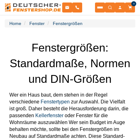
0
Fenster
Home
Fenster
Fenstergrößen
Balkontüren
NACH MATERIAL
Fenstergrößen:
Terrassentüren
NACH MATERIAL
Standardmaße, Normen
Haustüren
Kunststofffenster
NACH TÜRENTYP
und DIN-Größen
Sonnenschutz
Kunststoffbalkontüren
NACH MATERIAL
Garagentore
Schiebetüren
Wer ein Haus baut, dem stehen in der Regel
Kunststoff-Alu Fenster
ROLLLÄDEN & RAFFSTOREN
verschiedene
Fenstertypen
zur Auswahl. Die Vielfalt
Zubehör
Aluminium-Haustüren
ist groß. Daher besteht die Herausforderung darin, die
Kunststoff-Alu Balkontüren
SEKTIONALTORE
passenden
Kellerfenster
oder Fenster für die
Informationsportal
Aufsatzraffstoren
Wohnräume auszuwählen Wer sein Budget im Auge
PSK-Türen
ZUBEHÖR & ERSATZTEILE
Alu Fenster
behalten möchte, sollte bei den Fenstergrößen im
Sektionaltore
Neubau auf Standardmaße achten. Diese Standard-
Holz-Haustüren
RESSOURCEN